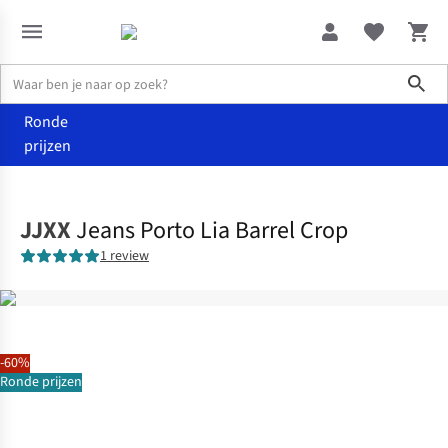
Sho
Ronde
prijzen
Kleding
Broeken
JJXX
Jeans Porto Lia Barrel Crop
1 review
-60%
Ronde prijzen