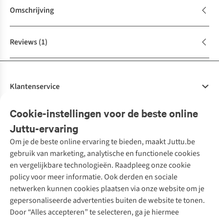
Omschrijving
Reviews
(1)
Klantenservice
Veelgestelde vragen
Cookie-instellingen voor de beste online
Onze diensten
Bestellen
Juttu-ervaring
Betalen
Tweedehands - ReJUsed
Om je de beste online ervaring te bieden, maakt Juttu.be
Juttu
10% studentenkorting
Kledingatelier
gebruik van marketing, analytische en functionele cookies
Klarna - achteraf betalen
Personal shopping
Over ons
en vergelijkbare technologieën. Raadpleeg onze cookie
Levering
Merken
Textielbox
Juttu Friends
policy voor meer informatie. Ook derden en sociale
Retourneren
Events / workshops
Inspiratie
netwerken kunnen cookies plaatsen via onze website om je
Nathalie Vleeschouwer
Bestelling herroepen
Werken bij Juttu
gepersonaliseerde advertenties buiten de website te tonen.
Selected dames
Garantie
Meld je aan voor de nieuwsbrief
Onze winkels
Door “Alles accepteren” te selecteren, ga je hiermee
HKLiving
Contact