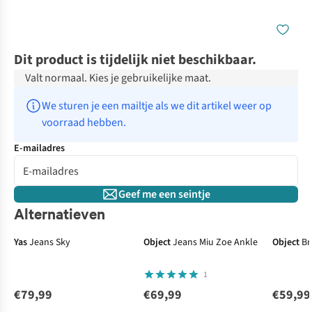
Dit product is tijdelijk niet beschikbaar.
Valt normaal. Kies je gebruikelijke maat.
We sturen je een mailtje als we dit artikel weer op 
voorraad hebben.
E-mailadres
Geef me een seintje
Alternatieven
Yas
Jeans Sky
Object
Jeans Miu Zoe Ankle
Object
Br
1
€79,99
€69,99
€59,99