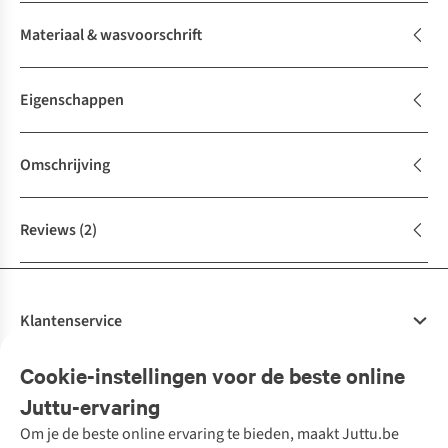
Materiaal & wasvoorschrift
Eigenschappen
Omschrijving
Reviews
(2)
Klantenservice
Veelgestelde vragen
Cookie-instellingen voor de beste online
Onze diensten
Bestellen
Juttu-ervaring
Betalen
Tweedehands - ReJUsed
Om je de beste online ervaring te bieden, maakt Juttu.be
Juttu
10% studentenkorting
Kledingatelier