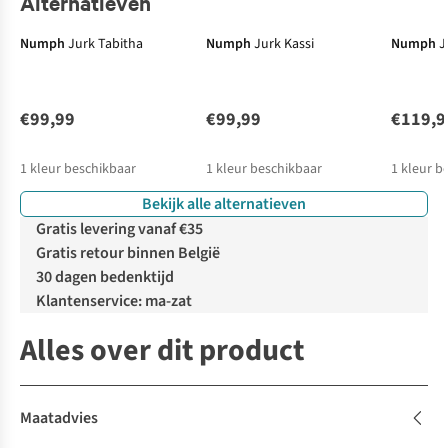
Alternatieven
Numph
Jurk Tabitha
Numph
Jurk Kassi
Numph
J
€99,99
€99,99
€119,9
1
kleur beschikbaar
1
kleur beschikbaar
1
kleur b
Bekijk alle alternatieven
Gratis levering vanaf €35
Gratis retour binnen België
30 dagen bedenktijd
Klantenservice: ma-zat
Alles over dit product
Maatadvies