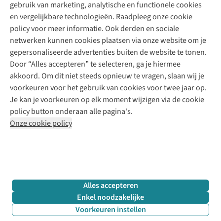
gebruik van marketing, analytische en functionele cookies
Klarna - achteraf betalen
Personal shopping
Over ons
en vergelijkbare technologieën. Raadpleeg onze cookie
Levering
Merken
Textielbox
Juttu Friends
policy voor meer informatie. Ook derden en sociale
Retourneren
Events / workshops
Inspiratie
netwerken kunnen cookies plaatsen via onze website om je
Nathalie Vleeschouwer
Bestelling herroepen
Werken bij Juttu
gepersonaliseerde advertenties buiten de website te tonen.
Selected dames
Garantie
Meld je aan voor de nieuwsbrief
Onze winkels
Door “Alles accepteren” te selecteren, ga je hiermee
HKLiving
Contact
akkoord. Om dit niet steeds opnieuw te vragen, slaan wij je
De wereld van Juttu
Dickies
Follow us
voorkeuren voor het gebruik van cookies voor twee jaar op.
Verantwoord ondernemen
Sessùn
Je kan je voorkeuren op elk moment wijzigen via de cookie
Toegankelijkheidsverklaring
Strom
policy button onderaan alle pagina's.
O My Bag
Onze cookie policy
Revolution
Disclaimer
Privacy Policy
Algemene voorwaarden
YAS
Cookie Policy
Four Roses
Retail Concepts N.V.,
Smallandlaan 9,
2660 Hoboken
team@juttu.be
+32 (0)3 828 30 15
Alles accepteren
BTW BE 0416.762.280
Enkel noodzakelijke
Voorkeuren instellen