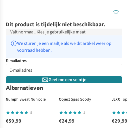
Dit product is tijdelijk niet beschikbaar.
Valt normaal. Kies je gebruikelijke maat.
We sturen je een mailtje als we dit artikel weer op 
voorraad hebben.
E-mailadres
Geef me een seintje
Alternatieven
Numph
Sweat Nunicole
Object
Sjaal Goody
JJXX
Top
5
2
€59,99
€24,99
€29,99