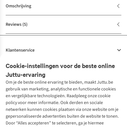
Omschrijving
Reviews
(5)
Klantenservice
Veelgestelde vragen
Cookie-instellingen voor de beste online
Onze diensten
Bestellen
Juttu-ervaring
Betalen
Tweedehands - ReJUsed
Om je de beste online ervaring te bieden, maakt Juttu.be
Juttu
10% studentenkorting
Kledingatelier
gebruik van marketing, analytische en functionele cookies
Klarna - achteraf betalen
Personal shopping
Over ons
en vergelijkbare technologieën. Raadpleeg onze cookie
Levering
Merken
Textielbox
Juttu Friends
policy voor meer informatie. Ook derden en sociale
Retourneren
Events / workshops
Inspiratie
netwerken kunnen cookies plaatsen via onze website om je
Nathalie Vleeschouwer
Bestelling herroepen
Werken bij Juttu
gepersonaliseerde advertenties buiten de website te tonen.
Selected dames
Garantie
Meld je aan voor de nieuwsbrief
Onze winkels
Door “Alles accepteren” te selecteren, ga je hiermee
HKLiving
Contact