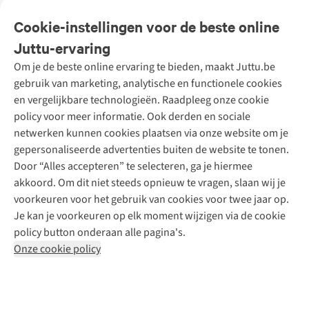
Veelgestelde vragen
Cookie-instellingen voor de beste online
Onze diensten
Bestellen
Juttu-ervaring
Betalen
Tweedehands - ReJUsed
Om je de beste online ervaring te bieden, maakt Juttu.be
Juttu
10% studentenkorting
Kledingatelier
gebruik van marketing, analytische en functionele cookies
Klarna - achteraf betalen
Personal shopping
Over ons
en vergelijkbare technologieën. Raadpleeg onze cookie
Levering
Merken
Textielbox
Juttu Friends
policy voor meer informatie. Ook derden en sociale
Retourneren
Events / workshops
Inspiratie
netwerken kunnen cookies plaatsen via onze website om je
Nathalie Vleeschouwer
Bestelling herroepen
Werken bij Juttu
gepersonaliseerde advertenties buiten de website te tonen.
Selected dames
Garantie
Meld je aan voor de nieuwsbrief
Onze winkels
Door “Alles accepteren” te selecteren, ga je hiermee
HKLiving
Contact
akkoord. Om dit niet steeds opnieuw te vragen, slaan wij je
De wereld van Juttu
Dickies
Follow us
voorkeuren voor het gebruik van cookies voor twee jaar op.
Verantwoord ondernemen
Sessùn
Je kan je voorkeuren op elk moment wijzigen via de cookie
Toegankelijkheidsverklaring
Strom
policy button onderaan alle pagina's.
O My Bag
Onze cookie policy
Revolution
Disclaimer
Privacy Policy
Algemene voorwaarden
YAS
Cookie Policy
Four Roses