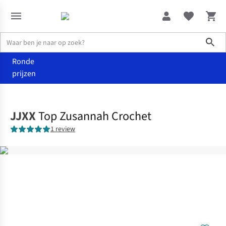
Sho
Ronde
prijzen
Home
Dames
JJXX
Top Zusannah Crochet
1 review