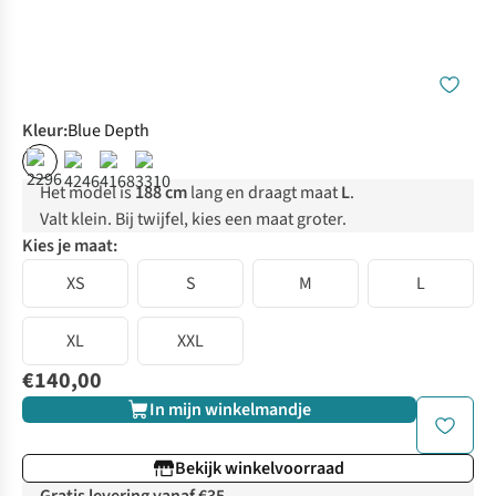
Kleur
:
Blue Depth
Het model is
188 cm
lang en draagt maat
L
.
Valt klein. Bij twijfel, kies een maat groter.
Kies je maat:
XS
S
M
L
XL
XXL
€140,00
In mijn winkelmandje
Bekijk winkelvoorraad