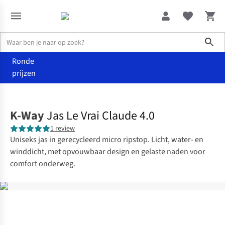
Sho
Ronde
prijzen
Kleding
Jassen
K-Way
Jas Le Vrai Claude 4.0
1 review
Uniseks jas in gerecycleerd micro ripstop. Licht, water- en
winddicht, met opvouwbaar design en gelaste naden voor
comfort onderweg.