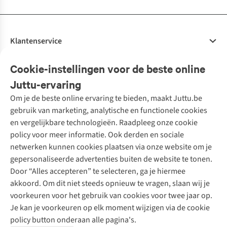
Klantenservice
Veelgestelde vragen
Cookie-instellingen voor de beste online
Onze diensten
Bestellen
Juttu-ervaring
Betalen
Tweedehands - ReJUsed
Om je de beste online ervaring te bieden, maakt Juttu.be
Juttu
10% studentenkorting
Kledingatelier
gebruik van marketing, analytische en functionele cookies
Klarna - achteraf betalen
Personal shopping
Over ons
en vergelijkbare technologieën. Raadpleeg onze cookie
Levering
Merken
Textielbox
Juttu Friends
policy voor meer informatie. Ook derden en sociale
Retourneren
Events / workshops
Inspiratie
netwerken kunnen cookies plaatsen via onze website om je
Nathalie Vleeschouwer
Bestelling herroepen
Werken bij Juttu
gepersonaliseerde advertenties buiten de website te tonen.
Selected dames
Garantie
Meld je aan voor de nieuwsbrief
Onze winkels
Door “Alles accepteren” te selecteren, ga je hiermee
HKLiving
Contact
akkoord. Om dit niet steeds opnieuw te vragen, slaan wij je
De wereld van Juttu
Dickies
Follow us
voorkeuren voor het gebruik van cookies voor twee jaar op.
Verantwoord ondernemen
Sessùn
Je kan je voorkeuren op elk moment wijzigen via de cookie
Toegankelijkheidsverklaring
Strom
policy button onderaan alle pagina's.
O My Bag