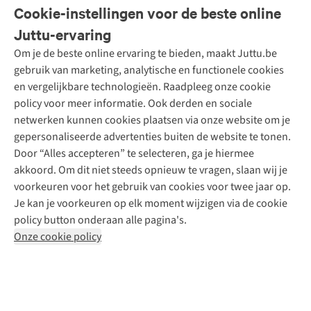
Veelgestelde vragen
Cookie-instellingen voor de beste online
Onze diensten
Bestellen
Juttu-ervaring
Betalen
Tweedehands - ReJUsed
Om je de beste online ervaring te bieden, maakt Juttu.be
Juttu
10% studentenkorting
Kledingatelier
gebruik van marketing, analytische en functionele cookies
Klarna - achteraf betalen
Personal shopping
Over ons
en vergelijkbare technologieën. Raadpleeg onze cookie
Levering
Merken
Textielbox
Juttu Friends
policy voor meer informatie. Ook derden en sociale
Retourneren
Events / workshops
Inspiratie
netwerken kunnen cookies plaatsen via onze website om je
Nathalie Vleeschouwer
Bestelling herroepen
Werken bij Juttu
gepersonaliseerde advertenties buiten de website te tonen.
Selected dames
Garantie
Meld je aan voor de nieuwsbrief
Onze winkels
Door “Alles accepteren” te selecteren, ga je hiermee
HKLiving
Contact
akkoord. Om dit niet steeds opnieuw te vragen, slaan wij je
De wereld van Juttu
Dickies
Follow us
voorkeuren voor het gebruik van cookies voor twee jaar op.
Verantwoord ondernemen
Sessùn
Je kan je voorkeuren op elk moment wijzigen via de cookie
Toegankelijkheidsverklaring
Strom
policy button onderaan alle pagina's.
O My Bag
Onze cookie policy
Revolution
Disclaimer
Privacy Policy
Algemene voorwaarden
YAS
Cookie Policy
Four Roses
Retail Concepts N.V.,
Smallandlaan 9,
2660 Hoboken