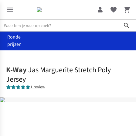
Sho
Ronde
prijzen
Kleding
Jassen
K-Way
Jas Marguerite Stretch Poly
Jersey
1 review