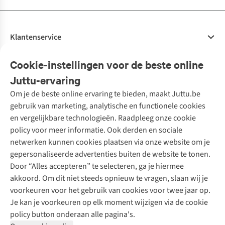
Klantenservice
Veelgestelde vragen
Cookie-instellingen voor de beste online
Onze diensten
Bestellen
Juttu-ervaring
Betalen
Tweedehands - ReJUsed
Om je de beste online ervaring te bieden, maakt Juttu.be
Juttu
10% studentenkorting
Kledingatelier
gebruik van marketing, analytische en functionele cookies
Klarna - achteraf betalen
Personal shopping
Over ons
en vergelijkbare technologieën. Raadpleeg onze cookie
Levering
Merken
Textielbox
Juttu Friends
policy voor meer informatie. Ook derden en sociale
Retourneren
Events / workshops
Inspiratie
netwerken kunnen cookies plaatsen via onze website om je
Nathalie Vleeschouwer
Bestelling herroepen
Werken bij Juttu
gepersonaliseerde advertenties buiten de website te tonen.
Selected dames
Garantie
Meld je aan voor de nieuwsbrief
Onze winkels
Door “Alles accepteren” te selecteren, ga je hiermee
HKLiving
Contact
akkoord. Om dit niet steeds opnieuw te vragen, slaan wij je
De wereld van Juttu
Dickies
Follow us
voorkeuren voor het gebruik van cookies voor twee jaar op.
Verantwoord ondernemen
Sessùn
Je kan je voorkeuren op elk moment wijzigen via de cookie
Toegankelijkheidsverklaring
Strom
policy button onderaan alle pagina's.
O My Bag