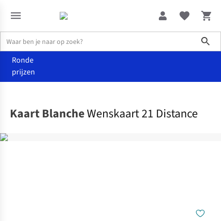
Sho
Ronde
prijzen
Home
Home & deco
Kaart Blanche
Wenskaart 21 Distance