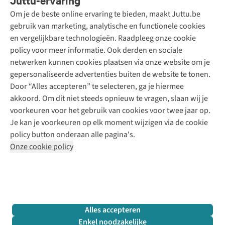
Juttu-ervaring
Betalen
Tweedehands - ReJUsed
Om je de beste online ervaring te bieden, maakt Juttu.be
Juttu
10% studentenkorting
Kledingatelier
gebruik van marketing, analytische en functionele cookies
Klarna - achteraf betalen
Personal shopping
Over ons
en vergelijkbare technologieën. Raadpleeg onze cookie
Levering
Merken
Textielbox
Juttu Friends
policy voor meer informatie. Ook derden en sociale
Retourneren
Events / workshops
Inspiratie
netwerken kunnen cookies plaatsen via onze website om je
Nathalie Vleeschouwer
Bestelling herroepen
Werken bij Juttu
gepersonaliseerde advertenties buiten de website te tonen.
Selected dames
Garantie
Meld je aan voor de nieuwsbrief
Onze winkels
Door “Alles accepteren” te selecteren, ga je hiermee
HKLiving
Contact
akkoord. Om dit niet steeds opnieuw te vragen, slaan wij je
De wereld van Juttu
Dickies
Follow us
voorkeuren voor het gebruik van cookies voor twee jaar op.
Verantwoord ondernemen
Sessùn
Je kan je voorkeuren op elk moment wijzigen via de cookie
Toegankelijkheidsverklaring
Strom
policy button onderaan alle pagina's.
O My Bag
Onze cookie policy
Revolution
Disclaimer
Privacy Policy
Algemene voorwaarden
YAS
Cookie Policy
Four Roses
Retail Concepts N.V.,
Smallandlaan 9,
2660 Hoboken
team@juttu.be
+32 (0)3 828 30 15
Alles accepteren
BTW BE 0416.762.280
Enkel noodzakelijke