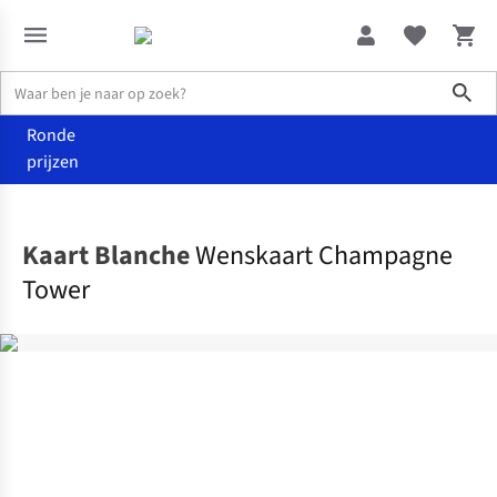
Sho
Ronde
prijzen
Home
Home & deco
Kaart Blanche
Wenskaart Champagne
Tower