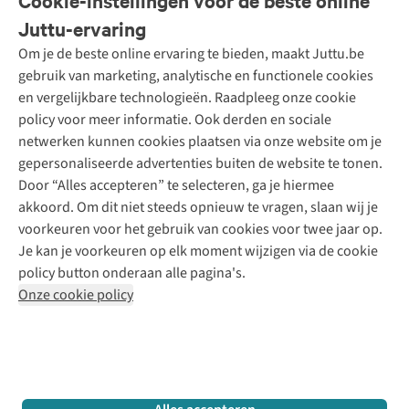
Cookie-instellingen voor de beste online
Onze diensten
Bestellen
Juttu-ervaring
Betalen
Tweedehands - ReJUsed
Om je de beste online ervaring te bieden, maakt Juttu.be
Juttu
10% studentenkorting
Kledingatelier
gebruik van marketing, analytische en functionele cookies
Klarna - achteraf betalen
Personal shopping
Over ons
en vergelijkbare technologieën. Raadpleeg onze cookie
Levering
Merken
Textielbox
Juttu Friends
policy voor meer informatie. Ook derden en sociale
Retourneren
Events / workshops
Inspiratie
netwerken kunnen cookies plaatsen via onze website om je
Nathalie Vleeschouwer
Bestelling herroepen
Werken bij Juttu
gepersonaliseerde advertenties buiten de website te tonen.
Selected dames
Garantie
Meld je aan voor de nieuwsbrief
Onze winkels
Door “Alles accepteren” te selecteren, ga je hiermee
HKLiving
Contact
akkoord. Om dit niet steeds opnieuw te vragen, slaan wij je
De wereld van Juttu
Dickies
Follow us
voorkeuren voor het gebruik van cookies voor twee jaar op.
Verantwoord ondernemen
Sessùn
Je kan je voorkeuren op elk moment wijzigen via de cookie
Toegankelijkheidsverklaring
Strom
policy button onderaan alle pagina's.
O My Bag
Onze cookie policy
Revolution
Disclaimer
Privacy Policy
Algemene voorwaarden
YAS
Cookie Policy
Four Roses
Retail Concepts N.V.,
Smallandlaan 9,
2660 Hoboken
team@juttu.be
+32 (0)3 828 30 15