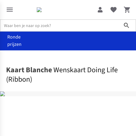
Sho
Ronde
prijzen
Home
Home & deco
Kaart Blanche
Wenskaart Doing Life
(Ribbon)