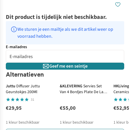
Dit product is tijdelijk niet beschikbaar.
We sturen je een mailtje als we dit artikel weer op 
voorraad hebben.
E-mailadres
Geef me een seintje
Alternatieven
Juttu
Diffuser Juttu
&KLEVERING
Servies Set
HKLiving
Geurstokjes 200Ml
Van 4 Bordjes Plate De La
Ceramics
Mer
Geyser (S
31
€29,95
€55,00
€52,95
1
kleur beschikbaar
1
kleur beschikbaar
1
kleur b