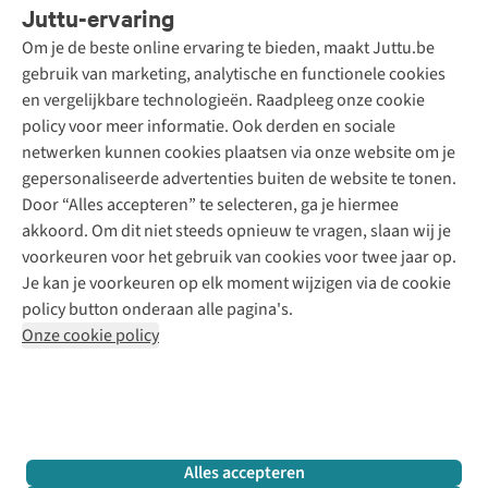
Juttu-ervaring
Betalen
Tweedehands - ReJUsed
Om je de beste online ervaring te bieden, maakt Juttu.be
Juttu
10% studentenkorting
Kledingatelier
gebruik van marketing, analytische en functionele cookies
Klarna - achteraf betalen
Personal shopping
Over ons
en vergelijkbare technologieën. Raadpleeg onze cookie
Levering
Merken
Textielbox
Juttu Friends
policy voor meer informatie. Ook derden en sociale
Retourneren
Events / workshops
Inspiratie
netwerken kunnen cookies plaatsen via onze website om je
Nathalie Vleeschouwer
Bestelling herroepen
Werken bij Juttu
gepersonaliseerde advertenties buiten de website te tonen.
Selected dames
Garantie
Meld je aan voor de nieuwsbrief
Onze winkels
Door “Alles accepteren” te selecteren, ga je hiermee
HKLiving
Contact
akkoord. Om dit niet steeds opnieuw te vragen, slaan wij je
De wereld van Juttu
Dickies
Follow us
voorkeuren voor het gebruik van cookies voor twee jaar op.
Verantwoord ondernemen
Sessùn
Je kan je voorkeuren op elk moment wijzigen via de cookie
Toegankelijkheidsverklaring
Strom
policy button onderaan alle pagina's.
O My Bag
Onze cookie policy
Revolution
Disclaimer
Privacy Policy
Algemene voorwaarden
YAS
Cookie Policy
Four Roses
Retail Concepts N.V.,
Smallandlaan 9,
2660 Hoboken
team@juttu.be
+32 (0)3 828 30 15
Alles accepteren