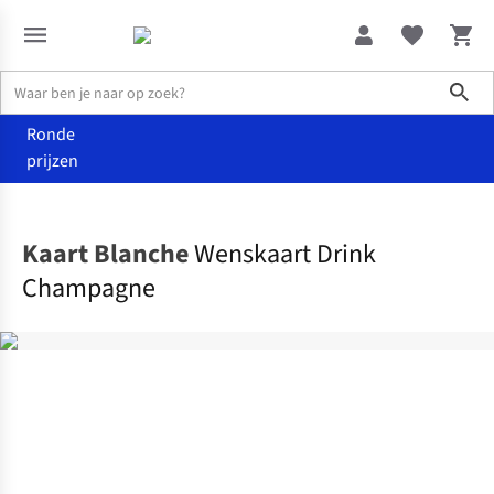
Sho
Ronde
prijzen
Home
Home & deco
Kaart Blanche
Wenskaart Drink
Champagne