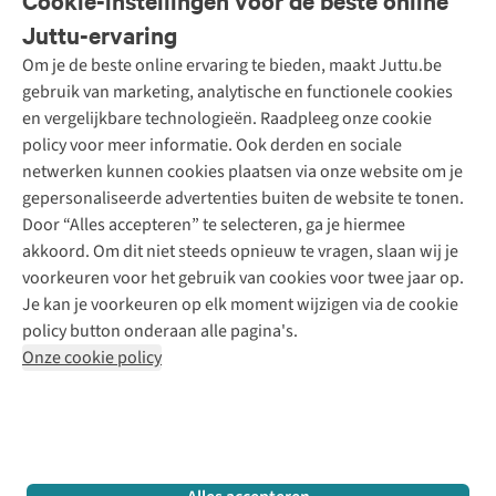
Cookie-instellingen voor de beste online
Onze diensten
Bestellen
Juttu-ervaring
Betalen
Tweedehands - ReJUsed
Om je de beste online ervaring te bieden, maakt Juttu.be
Juttu
10% studentenkorting
Kledingatelier
gebruik van marketing, analytische en functionele cookies
Klarna - achteraf betalen
Personal shopping
Over ons
en vergelijkbare technologieën. Raadpleeg onze cookie
Levering
Merken
Textielbox
Juttu Friends
policy voor meer informatie. Ook derden en sociale
Retourneren
Events / workshops
Inspiratie
netwerken kunnen cookies plaatsen via onze website om je
Nathalie Vleeschouwer
Bestelling herroepen
Werken bij Juttu
gepersonaliseerde advertenties buiten de website te tonen.
Selected dames
Garantie
Meld je aan voor de nieuwsbrief
Onze winkels
Door “Alles accepteren” te selecteren, ga je hiermee
HKLiving
Contact
akkoord. Om dit niet steeds opnieuw te vragen, slaan wij je
De wereld van Juttu
Dickies
Follow us
voorkeuren voor het gebruik van cookies voor twee jaar op.
Verantwoord ondernemen
Sessùn
Je kan je voorkeuren op elk moment wijzigen via de cookie
Toegankelijkheidsverklaring
Strom
policy button onderaan alle pagina's.
O My Bag
Onze cookie policy
Revolution
Disclaimer
Privacy Policy
Algemene voorwaarden
YAS
Cookie Policy
Four Roses
Retail Concepts N.V.,
Smallandlaan 9,
2660 Hoboken
team@juttu.be
+32 (0)3 828 30 15