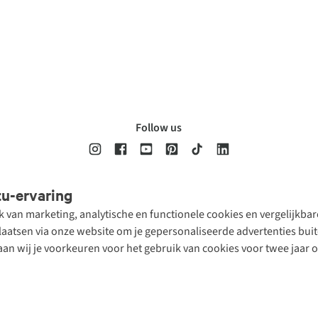
Follow us
tu-ervaring
Disclaimer
Privacy Policy
Algemene voorwaarden
Cookie Policy
ik van marketing, analytische en functionele cookies en vergelijkb
atsen via onze website om je gepersonaliseerde advertenties buite
aan wij je voorkeuren voor het gebruik van cookies voor twee jaar 