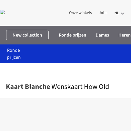
Onze winkels
Jobs
NL
New collection
Ronde prijzen
Dames
Heren
Ronde
prijzen
Home
Home & deco
Wenskaart How Old
Kaart Blanche
Wenskaart How Old