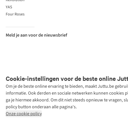
Revolution
YAS
Four Roses
Meld je aan voor de nieuwsbrief
Cookie-instellingen voor de beste online Jut
Om je de beste online ervaring te bieden, maakt Juttu.be gebru
Retail Concepts
informatie. Ook derden en sociale netwerken kunnen cookies pla
N.V.,
ga je hiermee akkoord. Om dit niet steeds opnieuw te vragen, sl
Smallandlaan
policy button onderaan alle pagina's.
9, 2660
Onze cookie policy
Hoboken
+32 (0)3 828