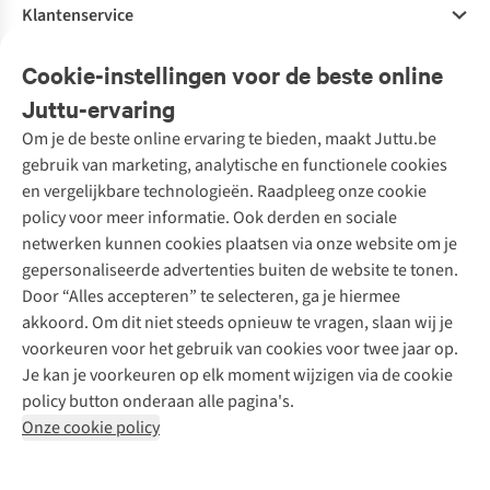
Klantenservice
Veelgestelde vragen
Cookie-instellingen voor de beste online
Onze diensten
Bestellen
Juttu-ervaring
Betalen
Tweedehands - ReJUsed
Om je de beste online ervaring te bieden, maakt Juttu.be
Juttu
10% studentenkorting
Kledingatelier
gebruik van marketing, analytische en functionele cookies
Klarna - achteraf betalen
Personal shopping
Over ons
en vergelijkbare technologieën. Raadpleeg onze cookie
Levering
Merken
Textielbox
Juttu Friends
policy voor meer informatie. Ook derden en sociale
Retourneren
Events / workshops
Inspiratie
netwerken kunnen cookies plaatsen via onze website om je
Nathalie Vleeschouwer
Bestelling herroepen
Werken bij Juttu
gepersonaliseerde advertenties buiten de website te tonen.
Selected dames
Garantie
Meld je aan voor de nieuwsbrief
Onze winkels
Door “Alles accepteren” te selecteren, ga je hiermee
HKLiving
Contact
akkoord. Om dit niet steeds opnieuw te vragen, slaan wij je
De wereld van Juttu
Dickies
Follow us
voorkeuren voor het gebruik van cookies voor twee jaar op.
Verantwoord ondernemen
Sessùn
Je kan je voorkeuren op elk moment wijzigen via de cookie
Toegankelijkheidsverklaring
Strom
policy button onderaan alle pagina's.
O My Bag
Onze cookie policy
Revolution
Disclaimer
Privacy Policy
Algemene voorwaarden
YAS
Cookie Policy