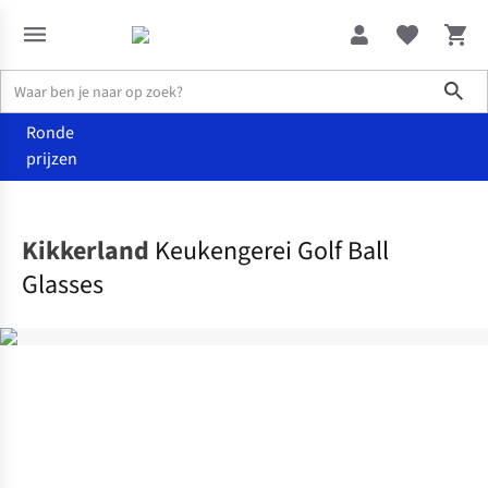
Sho
Ronde
prijzen
Wonen
Keuken
Kikkerland
Keukengerei Golf Ball
Glasses