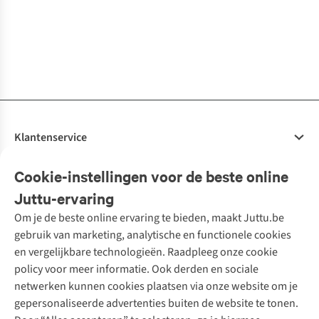
Flower Royale
Silver Lilac
1
kleur
2
kleuren
1
kleur
2
kleuren
1
kleur
1
kleur
€99,00
€99,00
€99,00
€99,00
€99,00
€99,00
€99,00
€89,00
beschikbaar
beschikbaar
beschikbaar
beschikbaar
beschikbaar
beschikbaar
2
kleuren
2
kleuren
1
kleur
1
kleur
1
kleur
2
kleuren
2
kleuren
1
kleur
beschikbaar
beschikbaar
beschikbaar
beschikbaar
beschikbaar
beschikbaar
beschikbaar
beschikbaar
Klantenservice
Veelgestelde vragen
Cookie-instellingen voor de beste online
Onze diensten
Bestellen
Juttu-ervaring
Betalen
Tweedehands - ReJUsed
Om je de beste online ervaring te bieden, maakt Juttu.be
Juttu
10% studentenkorting
Kledingatelier
gebruik van marketing, analytische en functionele cookies
Klarna - achteraf betalen
Personal shopping
Over ons
en vergelijkbare technologieën. Raadpleeg onze cookie
Levering
Merken
Textielbox
Juttu Friends
policy voor meer informatie. Ook derden en sociale
Retourneren
Events / workshops
Inspiratie
netwerken kunnen cookies plaatsen via onze website om je
Nathalie Vleeschouwer
Bestelling herroepen
Werken bij Juttu
gepersonaliseerde advertenties buiten de website te tonen.
Selected dames
Garantie
Meld je aan voor de nieuwsbrief