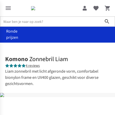
Sho
Ronde
prijzen
Accessoires
Zonnebrillen
Komono
Zonnebril Liam
4 reviews
Liam zonnebril met licht afgeronde vorm, comfortabel
bionylon frame en UV400 glazen, geschikt voor diverse
gezichtsvormen.