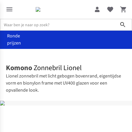
Sho
Ronde
prijzen
Accessoires
Zonnebrillen
Komono
Zonnebril Lionel
Lionel zonnebril met licht gebogen bovenrand, eigentijdse
vorm en bionylon frame met UV400 glazen voor een
opvallende look.