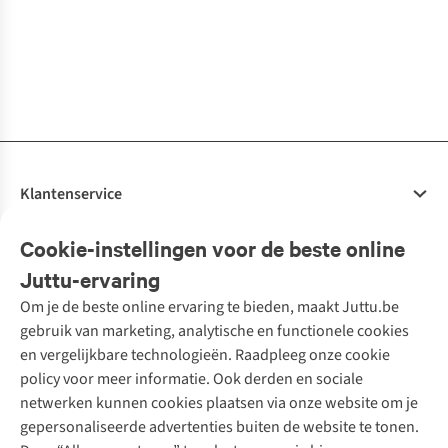
2
kleuren
5
kleuren beschikbaar
4
kleuren
1
kleur
3
kleuren
3
kleuren
€59,00
€59,00
€69,00
€59,00
€69,00
€69,00
€59,00
€69,00
beschikbaar
beschikbaar
beschikbaar
beschikbaar
beschikbaar
4
kleuren
4
kleuren
2
kleuren
1
kleur
4
kleuren
5
kleuren beschikbaar
1
kleur
4
kleuren
beschikbaar
beschikbaar
beschikbaar
beschikbaar
beschikbaar
beschikbaar
beschikbaar
%
Klantenservice
Veelgestelde vragen
Cookie-instellingen voor de beste online
Onze diensten
Bestellen
Juttu-ervaring
Betalen
Tweedehands - ReJUsed
Om je de beste online ervaring te bieden, maakt Juttu.be
Juttu
10% studentenkorting
Kledingatelier
gebruik van marketing, analytische en functionele cookies
Klarna - achteraf betalen
Personal shopping
Over ons
en vergelijkbare technologieën. Raadpleeg onze cookie
Levering
Merken
Textielbox
Juttu Friends
policy voor meer informatie. Ook derden en sociale
Retourneren
Events / workshops
Inspiratie
netwerken kunnen cookies plaatsen via onze website om je
Nathalie Vleeschouwer
Bestelling herroepen
Werken bij Juttu
gepersonaliseerde advertenties buiten de website te tonen.
Selected dames
Garantie
Meld je aan voor de nieuwsbrief