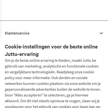
4
kleuren
4
kleuren
2
kleuren
1
kleur
4
kleuren
5
kleuren beschikbaar
4
kleuren
1
kleur
beschikbaar
beschikbaar
beschikbaar
beschikbaar
beschikbaar
beschikbaar
beschikbaar
%
Klantenservice
Veelgestelde vragen
Cookie-instellingen voor de beste online
Onze diensten
Bestellen
Juttu-ervaring
Betalen
Tweedehands - ReJUsed
Om je de beste online ervaring te bieden, maakt Juttu.be
Juttu
10% studentenkorting
Kledingatelier
gebruik van marketing, analytische en functionele cookies
Klarna - achteraf betalen
Personal shopping
Over ons
en vergelijkbare technologieën. Raadpleeg onze cookie
Levering
Merken
Textielbox
Juttu Friends
policy voor meer informatie. Ook derden en sociale
Retourneren
Events / workshops
Inspiratie
netwerken kunnen cookies plaatsen via onze website om je
Nathalie Vleeschouwer
Bestelling herroepen
Werken bij Juttu
gepersonaliseerde advertenties buiten de website te tonen.
Selected dames
Garantie
Meld je aan voor de nieuwsbrief
Onze winkels
Door “Alles accepteren” te selecteren, ga je hiermee
HKLiving
Contact
akkoord. Om dit niet steeds opnieuw te vragen, slaan wij je
De wereld van Juttu
Dickies
Follow us
voorkeuren voor het gebruik van cookies voor twee jaar op.
Verantwoord ondernemen