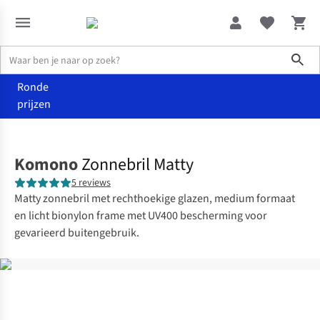
Sho
Ronde
prijzen
Accessoires
Zonnebrillen
Komono
Zonnebril Matty
5 reviews
Matty zonnebril met rechthoekige glazen, medium formaat
en licht bionylon frame met UV400 bescherming voor
gevarieerd buitengebruik.