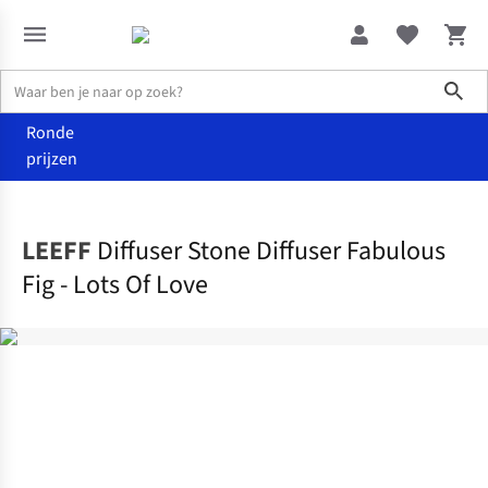
Sho
Ronde
prijzen
Wonen
Geurstokjes
LEEFF
Diffuser Stone Diffuser Fabulous
Fig - Lots Of Love