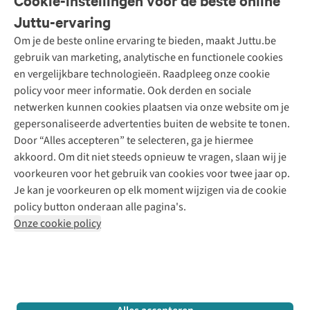
Cookie-instellingen voor de beste online
Onze diensten
Bestellen
Juttu-ervaring
Betalen
Tweedehands - ReJUsed
Om je de beste online ervaring te bieden, maakt Juttu.be
Juttu
10% studentenkorting
Kledingatelier
gebruik van marketing, analytische en functionele cookies
Klarna - achteraf betalen
Personal shopping
Over ons
en vergelijkbare technologieën. Raadpleeg onze cookie
Levering
Merken
Textielbox
Juttu Friends
policy voor meer informatie. Ook derden en sociale
Retourneren
Events / workshops
Inspiratie
netwerken kunnen cookies plaatsen via onze website om je
Nathalie Vleeschouwer
Bestelling herroepen
Werken bij Juttu
gepersonaliseerde advertenties buiten de website te tonen.
Selected dames
Garantie
Meld je aan voor de nieuwsbrief
Onze winkels
Door “Alles accepteren” te selecteren, ga je hiermee
HKLiving
Contact
akkoord. Om dit niet steeds opnieuw te vragen, slaan wij je
De wereld van Juttu
Dickies
Follow us
voorkeuren voor het gebruik van cookies voor twee jaar op.
Verantwoord ondernemen
Sessùn
Je kan je voorkeuren op elk moment wijzigen via de cookie
Toegankelijkheidsverklaring
Strom
policy button onderaan alle pagina's.
O My Bag
Onze cookie policy
Revolution
Disclaimer
Privacy Policy
Algemene voorwaarden
YAS
Cookie Policy
Four Roses
Retail Concepts N.V.,
Smallandlaan 9,
2660 Hoboken
team@juttu.be
+32 (0)3 828 30 15