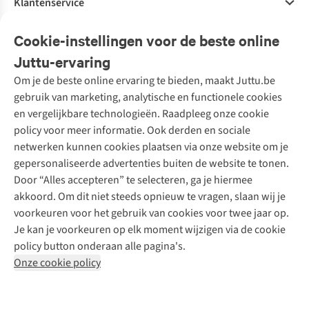
Klantenservice
Veelgestelde vragen
Cookie-instellingen voor de beste online
Onze diensten
Bestellen
Juttu-ervaring
Betalen
Tweedehands - ReJUsed
Om je de beste online ervaring te bieden, maakt Juttu.be
Juttu
10% studentenkorting
Kledingatelier
gebruik van marketing, analytische en functionele cookies
Klarna - achteraf betalen
Personal shopping
Over ons
en vergelijkbare technologieën. Raadpleeg onze cookie
Levering
Merken
Textielbox
Juttu Friends
policy voor meer informatie. Ook derden en sociale
Retourneren
Events / workshops
Inspiratie
netwerken kunnen cookies plaatsen via onze website om je
Nathalie Vleeschouwer
Bestelling herroepen
Werken bij Juttu
gepersonaliseerde advertenties buiten de website te tonen.
Selected dames
Garantie
Meld je aan voor de nieuwsbrief
Onze winkels
Door “Alles accepteren” te selecteren, ga je hiermee
HKLiving
Contact
akkoord. Om dit niet steeds opnieuw te vragen, slaan wij je
De wereld van Juttu
Dickies
Follow us
voorkeuren voor het gebruik van cookies voor twee jaar op.
Verantwoord ondernemen
Sessùn
Je kan je voorkeuren op elk moment wijzigen via de cookie
Toegankelijkheidsverklaring
Strom
policy button onderaan alle pagina's.
O My Bag
Onze cookie policy
Revolution
Disclaimer
Privacy Policy
Algemene voorwaarden
YAS
Cookie Policy
Four Roses