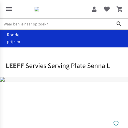
Sho
Ronde
prijzen
Wonen
Keuken
LEEFF
Servies Serving Plate Senna L