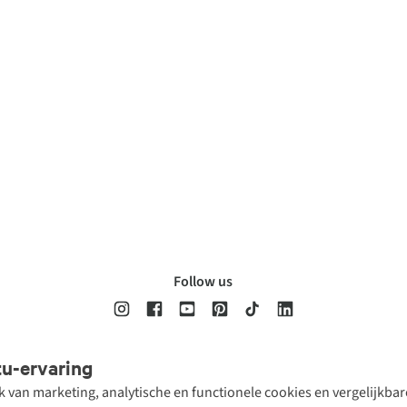
Follow us
tu-ervaring
Disclaimer
Privacy Policy
Algemene voorwaarden
Cookie Policy
ik van marketing, analytische en functionele cookies en vergelijkb