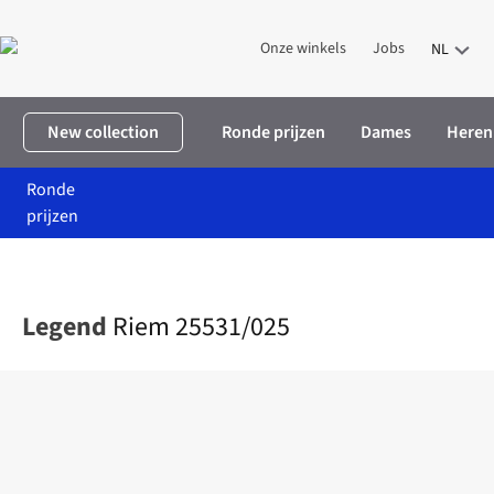
Onze winkels
Jobs
NL
New collection
Ronde prijzen
Dames
Heren
Ronde
prijzen
Home
Dames
Accessoires
Riemen
Riem 25531/025
Legend
Riem 25531/025