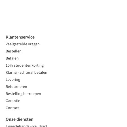
1
kleur
1
kleur
1
kleur
1
kleur
1
kleur
beschikbaar
beschikbaar
beschikbaar
beschikbaar
beschikbaar
Klantenservice
Veelgestelde vragen
Bestellen
Betalen
10% studentenkorting
Klarna - achteraf betalen
Levering
Retourneren
Bestelling herroepen
Garantie
Contact
Onze diensten
Tweedehands - ReJUsed