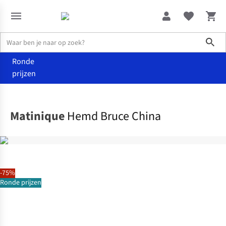
Sho
Ronde
prijzen
Kleding
Hemden
Matinique
Hemd Bruce China
-75%
Ronde prijzen