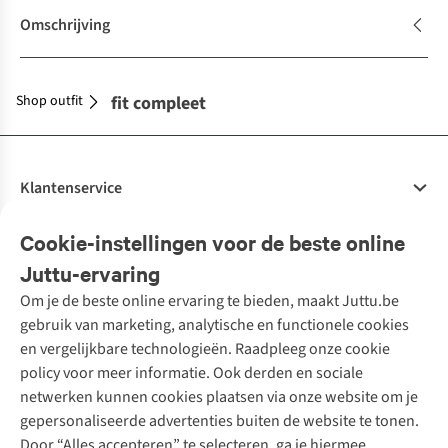
Omschrijving
Shop outfit
Maak je outfit compleet
Klantenservice
Veelgestelde vragen
Cookie-instellingen voor de beste online
Onze diensten
Bestellen
Juttu-ervaring
Betalen
Tweedehands - ReJUsed
Om je de beste online ervaring te bieden, maakt Juttu.be
Juttu
10% studentenkorting
Kledingatelier
gebruik van marketing, analytische en functionele cookies
Klarna - achteraf betalen
Personal shopping
Over ons
en vergelijkbare technologieën. Raadpleeg onze cookie
Levering
Merken
Textielbox
Juttu Friends
policy voor meer informatie. Ook derden en sociale
Retourneren
Events / workshops
Inspiratie
netwerken kunnen cookies plaatsen via onze website om je
Nathalie Vleeschouwer
Bestelling herroepen
Werken bij Juttu
gepersonaliseerde advertenties buiten de website te tonen.
Selected dames
Garantie
Meld je aan voor de nieuwsbrief
Onze winkels
Door “Alles accepteren” te selecteren, ga je hiermee