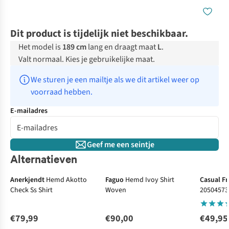
Dit product is tijdelijk niet beschikbaar.
Het model is
189 cm
lang en draagt maat
L
.
Valt normaal. Kies je gebruikelijke maat.
We sturen je een mailtje als we dit artikel weer op 
voorraad hebben.
E-mailadres
Geef me een seintje
Alternatieven
Anerkjendt
Hemd Akotto
Faguo
Hemd Ivoy Shirt
Casual Fr
Check Ss Shirt
Woven
20504573
€79,99
€90,00
€49,95