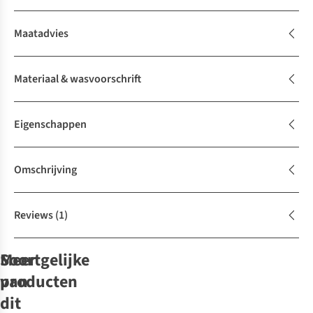
Maatadvies
Materiaal & wasvoorschrift
Eigenschappen
Omschrijving
Reviews
(1)
Soortgelijke
Meer
producten
van
Just arrived
Just arrived
dit