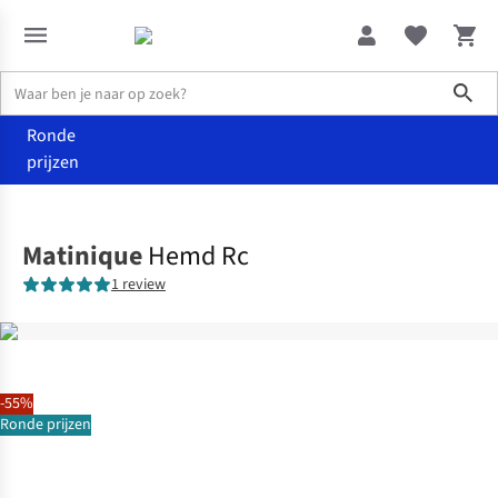
Sho
Ronde
prijzen
Kleding
Hemden
Matinique
Hemd Rc
1 review
-55%
Ronde prijzen