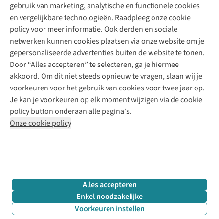
gebruik van marketing, analytische en functionele cookies
Klarna - achteraf betalen
Personal shopping
Over ons
en vergelijkbare technologieën. Raadpleeg onze cookie
Levering
Merken
Textielbox
Juttu Friends
policy voor meer informatie. Ook derden en sociale
Retourneren
Events / workshops
Inspiratie
netwerken kunnen cookies plaatsen via onze website om je
Nathalie Vleeschouwer
Bestelling herroepen
Werken bij Juttu
gepersonaliseerde advertenties buiten de website te tonen.
Selected dames
Garantie
Meld je aan voor de nieuwsbrief
Onze winkels
Door “Alles accepteren” te selecteren, ga je hiermee
HKLiving
Contact
akkoord. Om dit niet steeds opnieuw te vragen, slaan wij je
De wereld van Juttu
Dickies
Follow us
voorkeuren voor het gebruik van cookies voor twee jaar op.
Verantwoord ondernemen
Sessùn
Je kan je voorkeuren op elk moment wijzigen via de cookie
Toegankelijkheidsverklaring
Strom
policy button onderaan alle pagina's.
O My Bag
Onze cookie policy
Revolution
Disclaimer
Privacy Policy
Algemene voorwaarden
YAS
Cookie Policy
Four Roses
Retail Concepts N.V.,
Smallandlaan 9,
2660 Hoboken
team@juttu.be
+32 (0)3 828 30 15
Alles accepteren
BTW BE 0416.762.280
Enkel noodzakelijke
Voorkeuren instellen