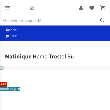
Sho
Ronde
prijzen
Kleding
Hemden
Matinique
Hemd Trostol Bu
-61%
Ronde prijzen