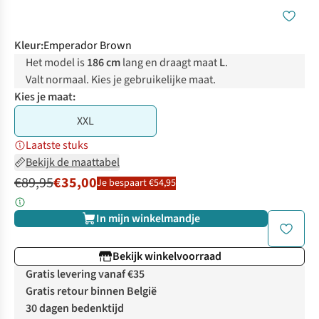
Kleur
:
Emperador Brown
Het model is
186 cm
lang en draagt maat
L
.
Valt normaal. Kies je gebruikelijke maat.
Kies je maat:
XXL
Laatste stuks
Bekijk de maattabel
€89,95
€35,00
Je bespaart €54,95
In mijn winkelmandje
Bekijk winkelvoorraad
Gratis levering vanaf €35
Gratis retour binnen België
30 dagen bedenktijd