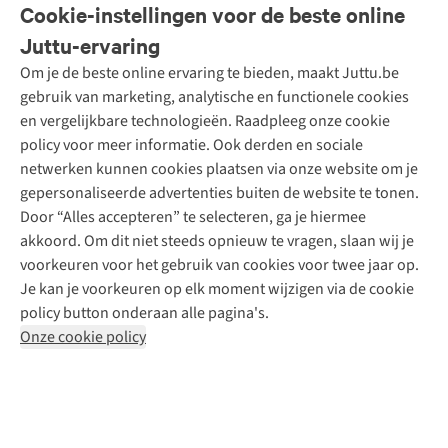
Veelgestelde vragen
Cookie-instellingen voor de beste online
Onze diensten
Bestellen
Juttu-ervaring
Betalen
Tweedehands - ReJUsed
Om je de beste online ervaring te bieden, maakt Juttu.be
Juttu
10% studentenkorting
Kledingatelier
gebruik van marketing, analytische en functionele cookies
Klarna - achteraf betalen
Personal shopping
Over ons
en vergelijkbare technologieën. Raadpleeg onze cookie
Levering
Merken
Textielbox
Juttu Friends
policy voor meer informatie. Ook derden en sociale
Retourneren
Events / workshops
Inspiratie
netwerken kunnen cookies plaatsen via onze website om je
Nathalie Vleeschouwer
Bestelling herroepen
Werken bij Juttu
gepersonaliseerde advertenties buiten de website te tonen.
Selected dames
Garantie
Meld je aan voor de nieuwsbrief
Onze winkels
Door “Alles accepteren” te selecteren, ga je hiermee
HKLiving
Contact
akkoord. Om dit niet steeds opnieuw te vragen, slaan wij je
De wereld van Juttu
Dickies
Follow us
voorkeuren voor het gebruik van cookies voor twee jaar op.
Verantwoord ondernemen
Sessùn
Je kan je voorkeuren op elk moment wijzigen via de cookie
Toegankelijkheidsverklaring
Strom
policy button onderaan alle pagina's.
O My Bag
Onze cookie policy
Revolution
Disclaimer
Privacy Policy
Algemene voorwaarden
YAS
Cookie Policy
Four Roses
Retail Concepts N.V.,
Smallandlaan 9,
2660 Hoboken