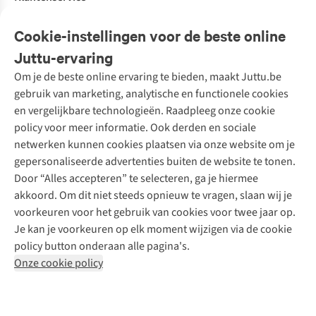
Veelgestelde vragen
Cookie-instellingen voor de beste online
Onze diensten
Bestellen
Juttu-ervaring
Betalen
Tweedehands - ReJUsed
Om je de beste online ervaring te bieden, maakt Juttu.be
Juttu
10% studentenkorting
Kledingatelier
gebruik van marketing, analytische en functionele cookies
Klarna - achteraf betalen
Personal shopping
Over ons
en vergelijkbare technologieën. Raadpleeg onze cookie
Levering
Merken
Textielbox
Juttu Friends
policy voor meer informatie. Ook derden en sociale
Retourneren
Events / workshops
Inspiratie
netwerken kunnen cookies plaatsen via onze website om je
Nathalie Vleeschouwer
Bestelling herroepen
Werken bij Juttu
gepersonaliseerde advertenties buiten de website te tonen.
Selected dames
Garantie
Meld je aan voor de nieuwsbrief
Onze winkels
Door “Alles accepteren” te selecteren, ga je hiermee
HKLiving
Contact
akkoord. Om dit niet steeds opnieuw te vragen, slaan wij je
De wereld van Juttu
Dickies
Follow us
voorkeuren voor het gebruik van cookies voor twee jaar op.
Verantwoord ondernemen
Sessùn
Je kan je voorkeuren op elk moment wijzigen via de cookie
Toegankelijkheidsverklaring
Strom
policy button onderaan alle pagina's.
O My Bag
Onze cookie policy
Revolution
Disclaimer
Privacy Policy
Algemene voorwaarden
YAS
Cookie Policy
Four Roses