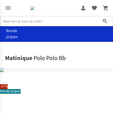
Sho
Ronde
prijzen
Kleding
T-shirts
Matinique
Polo Polo Bb
-57%
Ronde prijzen