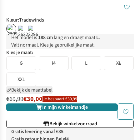
Kleur
:
Tradewinds
%
Het model is
188 cm
lang en draagt maat
L
.
Valt normaal. Kies je gebruikelijke maat.
Kies je maat:
S
M
L
XL
XXL
Bekijk de maattabel
€69,99
€30,00
Je bespaart €39,99
In mijn winkelmandje
Bekijk winkelvoorraad
Gratis levering vanaf €35
Gratis retour binnen België