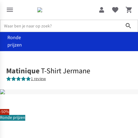
Sho
Ronde
prijzen
Kleding
T-shirts
Matinique
T-Shirt Jermane
1 review
-50%
Ronde prijzen