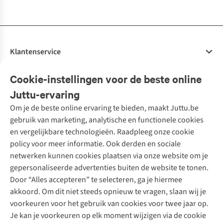
beschikbaar
beschikbaar
beschikbaar
beschikbaar
beschikbaar
beschikbaar
beschikbaar
beschikbaar
Klantenservice
Veelgestelde vragen
Cookie-instellingen voor de beste online
Onze diensten
Bestellen
Juttu-ervaring
Betalen
Tweedehands - ReJUsed
Om je de beste online ervaring te bieden, maakt Juttu.be
Juttu
10% studentenkorting
Kledingatelier
gebruik van marketing, analytische en functionele cookies
Klarna - achteraf betalen
Personal shopping
Over ons
en vergelijkbare technologieën. Raadpleeg onze cookie
Levering
Merken
Textielbox
Juttu Friends
policy voor meer informatie. Ook derden en sociale
Retourneren
Events / workshops
Inspiratie
netwerken kunnen cookies plaatsen via onze website om je
Nathalie Vleeschouwer
Bestelling herroepen
Werken bij Juttu
gepersonaliseerde advertenties buiten de website te tonen.
Selected dames
Garantie
Meld je aan voor de nieuwsbrief
Onze winkels
Door “Alles accepteren” te selecteren, ga je hiermee
HKLiving
Contact
akkoord. Om dit niet steeds opnieuw te vragen, slaan wij je
De wereld van Juttu
Dickies
Follow us
voorkeuren voor het gebruik van cookies voor twee jaar op.
Verantwoord ondernemen
Sessùn
Je kan je voorkeuren op elk moment wijzigen via de cookie
Toegankelijkheidsverklaring
Strom