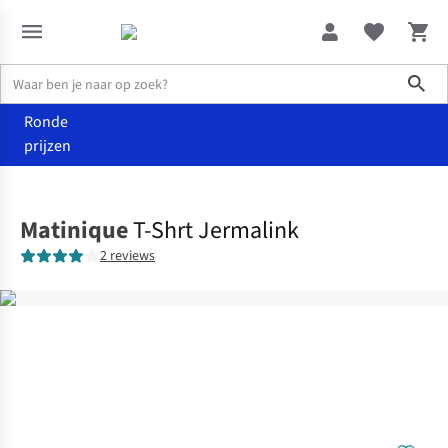
Sho
Ronde
prijzen
Kleding
T-shirts
Matinique
T-Shrt Jermalink
2 reviews