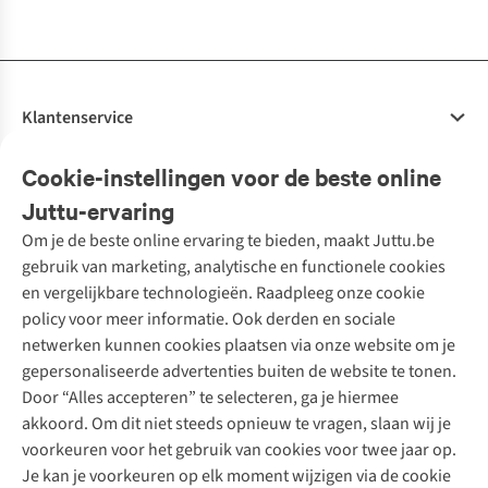
beschikbaar
beschikbaar
beschikbaar
beschikbaar
beschikbaar
beschikbaar
beschikbaar
beschikbaar
Klantenservice
Veelgestelde vragen
Cookie-instellingen voor de beste online
Onze diensten
Bestellen
Juttu-ervaring
Betalen
Tweedehands - ReJUsed
Om je de beste online ervaring te bieden, maakt Juttu.be
Juttu
10% studentenkorting
Kledingatelier
gebruik van marketing, analytische en functionele cookies
Klarna - achteraf betalen
Personal shopping
Over ons
en vergelijkbare technologieën. Raadpleeg onze cookie
Levering
Merken
Textielbox
Juttu Friends
policy voor meer informatie. Ook derden en sociale
Retourneren
Events / workshops
Inspiratie
netwerken kunnen cookies plaatsen via onze website om je
Nathalie Vleeschouwer
Bestelling herroepen
Werken bij Juttu
gepersonaliseerde advertenties buiten de website te tonen.
Selected dames
Garantie
Meld je aan voor de nieuwsbrief
Onze winkels
Door “Alles accepteren” te selecteren, ga je hiermee
HKLiving
Contact
akkoord. Om dit niet steeds opnieuw te vragen, slaan wij je
De wereld van Juttu
Dickies
Follow us
voorkeuren voor het gebruik van cookies voor twee jaar op.
Verantwoord ondernemen
Sessùn
Je kan je voorkeuren op elk moment wijzigen via de cookie
Toegankelijkheidsverklaring
Strom