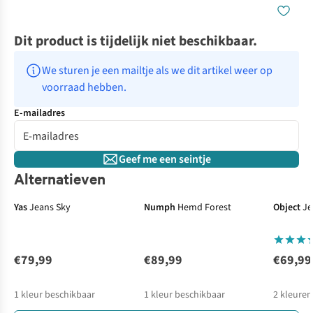
Dit product is tijdelijk niet beschikbaar.
We sturen je een mailtje als we dit artikel weer op 
voorraad hebben.
E-mailadres
Geef me een seintje
Alternatieven
Yas
Jeans Sky
Numph
Hemd Forest
Object
Je
€79,99
€89,99
€69,99
1
kleur beschikbaar
1
kleur beschikbaar
2
kleuren