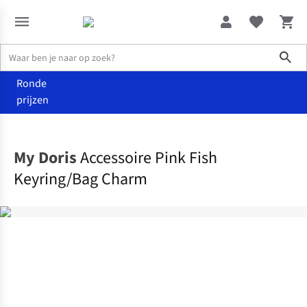
Sho
Ronde
prijzen
Home
Dames
My Doris
Accessoire Pink Fish
Keyring/Bag Charm