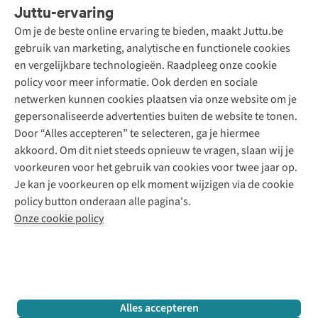
Juttu-ervaring
Betalen
Tweedehands - ReJUsed
Om je de beste online ervaring te bieden, maakt Juttu.be
Juttu
10% studentenkorting
Kledingatelier
gebruik van marketing, analytische en functionele cookies
Klarna - achteraf betalen
Personal shopping
Over ons
en vergelijkbare technologieën. Raadpleeg onze cookie
Levering
Merken
Textielbox
Juttu Friends
policy voor meer informatie. Ook derden en sociale
Retourneren
Events / workshops
Inspiratie
netwerken kunnen cookies plaatsen via onze website om je
Nathalie Vleeschouwer
Bestelling herroepen
Werken bij Juttu
gepersonaliseerde advertenties buiten de website te tonen.
Selected dames
Garantie
Meld je aan voor de nieuwsbrief
Onze winkels
Door “Alles accepteren” te selecteren, ga je hiermee
HKLiving
Contact
akkoord. Om dit niet steeds opnieuw te vragen, slaan wij je
De wereld van Juttu
Dickies
Follow us
voorkeuren voor het gebruik van cookies voor twee jaar op.
Verantwoord ondernemen
Sessùn
Je kan je voorkeuren op elk moment wijzigen via de cookie
Toegankelijkheidsverklaring
Strom
policy button onderaan alle pagina's.
O My Bag
Onze cookie policy
Revolution
Disclaimer
Privacy Policy
Algemene voorwaarden
YAS
Cookie Policy
Four Roses
Retail Concepts N.V.,
Smallandlaan 9,
2660 Hoboken
team@juttu.be
+32 (0)3 828 30 15
Alles accepteren