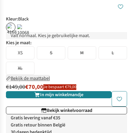
Kleur
:
Black
%
%
Valt normaal. Kies je gebruikelijke maat.
Kies je maat:
XS
S
M
L
XL
Bekijk de maattabel
€149,00
€70,00
Je bespaart €79,00
In mijn winkelmandje
Bekijk winkelvoorraad
Gratis levering vanaf €35
Gratis retour binnen België
30 dagen bedenktijd