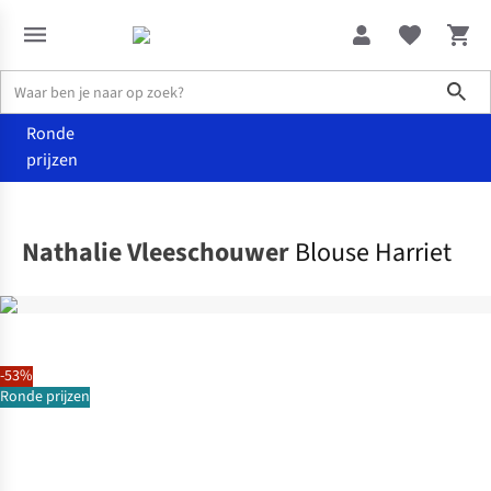
Sho
Ronde
prijzen
Kleding
Hemden & blouses
Nathalie Vleeschouwer
Blouse Harriet
-53%
Ronde prijzen