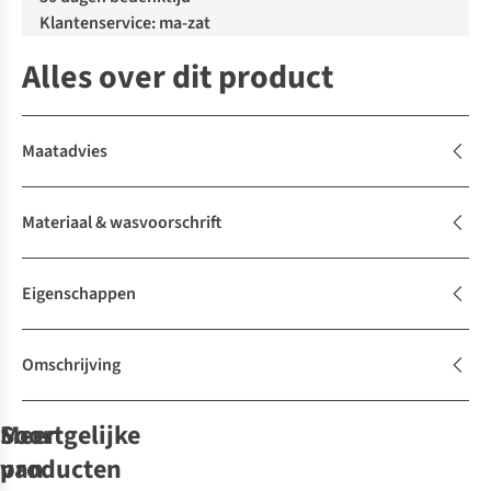
Klantenservice: ma-zat
Alles over dit product
Maatadvies
Materiaal & wasvoorschrift
Eigenschappen
Omschrijving
Soortgelijke
Meer
producten
van
Just arrived
Just arrived
Just arrived
Just arrived