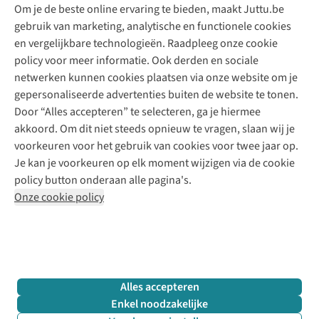
Om je de beste online ervaring te bieden, maakt Juttu.be
Juttu
10% studentenkorting
Kledingatelier
gebruik van marketing, analytische en functionele cookies
Klarna - achteraf betalen
Personal shopping
Over ons
en vergelijkbare technologieën. Raadpleeg onze cookie
Levering
Merken
Textielbox
Juttu Friends
policy voor meer informatie. Ook derden en sociale
Retourneren
Events / workshops
Inspiratie
netwerken kunnen cookies plaatsen via onze website om je
Nathalie Vleeschouwer
Bestelling herroepen
Werken bij Juttu
gepersonaliseerde advertenties buiten de website te tonen.
Selected dames
Garantie
Meld je aan voor de nieuwsbrief
Onze winkels
Door “Alles accepteren” te selecteren, ga je hiermee
HKLiving
Contact
akkoord. Om dit niet steeds opnieuw te vragen, slaan wij je
De wereld van Juttu
Dickies
Follow us
voorkeuren voor het gebruik van cookies voor twee jaar op.
Verantwoord ondernemen
Sessùn
Je kan je voorkeuren op elk moment wijzigen via de cookie
Toegankelijkheidsverklaring
Strom
policy button onderaan alle pagina's.
O My Bag
Onze cookie policy
Revolution
Disclaimer
Privacy Policy
Algemene voorwaarden
YAS
Cookie Policy
Four Roses
Retail Concepts N.V.,
Smallandlaan 9,
2660 Hoboken
team@juttu.be
+32 (0)3 828 30 15
Alles accepteren
BTW BE 0416.762.280
Enkel noodzakelijke