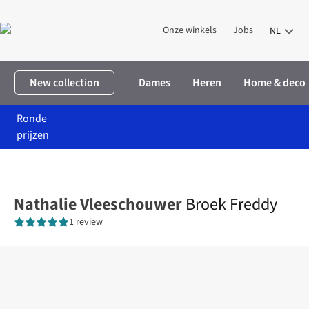
Onze winkels
Jobs
NL
New collection
Dames
Heren
Home & deco
Ronde
prijzen
Home
Dames
Kleding
Broeken
Broek Freddy
Nathalie Vleeschouwer
Broek Freddy
1 review