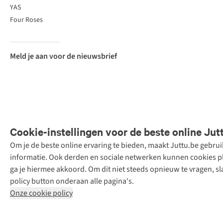
YAS
Four Roses
Meld je aan voor de nieuwsbrief
Cookie-instellingen voor de beste online Jut
Om je de beste online ervaring te bieden, maakt Juttu.be gebru
Retail Concepts
informatie. Ook derden en sociale netwerken kunnen cookies pla
N.V.,
ga je hiermee akkoord. Om dit niet steeds opnieuw te vragen, sl
Smallandlaan
policy button onderaan alle pagina's.
9, 2660
Onze cookie policy
Hoboken
+32 (0)3 828