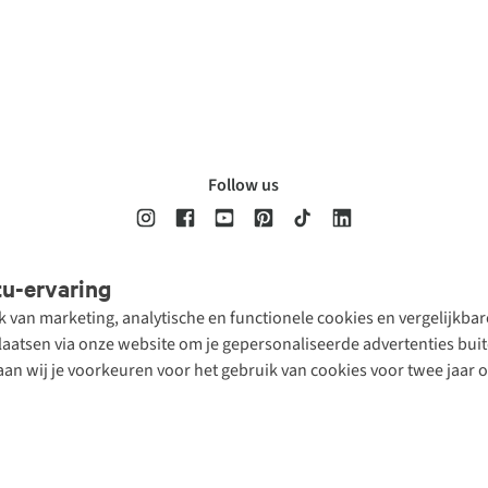
Follow us
tu-ervaring
Disclaimer
Privacy Policy
Algemene voorwaarden
Cookie Policy
ik van marketing, analytische en functionele cookies en vergelijkb
atsen via onze website om je gepersonaliseerde advertenties buite
aan wij je voorkeuren voor het gebruik van cookies voor twee jaar 