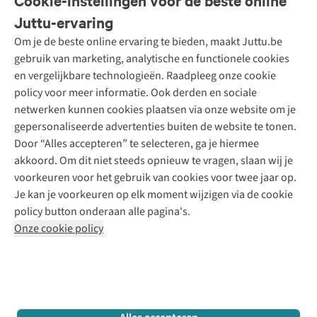
Cookie-instellingen voor de beste online
Onze diensten
Bestellen
Juttu-ervaring
Betalen
Tweedehands - ReJUsed
Om je de beste online ervaring te bieden, maakt Juttu.be
Juttu
10% studentenkorting
Kledingatelier
gebruik van marketing, analytische en functionele cookies
Klarna - achteraf betalen
Personal shopping
Over ons
en vergelijkbare technologieën. Raadpleeg onze cookie
Levering
Merken
Textielbox
Juttu Friends
policy voor meer informatie. Ook derden en sociale
Retourneren
Events / workshops
Inspiratie
netwerken kunnen cookies plaatsen via onze website om je
Nathalie Vleeschouwer
Bestelling herroepen
Werken bij Juttu
gepersonaliseerde advertenties buiten de website te tonen.
Selected dames
Garantie
Meld je aan voor de nieuwsbrief
Onze winkels
Door “Alles accepteren” te selecteren, ga je hiermee
HKLiving
Contact
akkoord. Om dit niet steeds opnieuw te vragen, slaan wij je
De wereld van Juttu
Dickies
Follow us
voorkeuren voor het gebruik van cookies voor twee jaar op.
Verantwoord ondernemen
Sessùn
Je kan je voorkeuren op elk moment wijzigen via de cookie
Toegankelijkheidsverklaring
Strom
policy button onderaan alle pagina's.
O My Bag
Onze cookie policy
Revolution
Disclaimer
Privacy Policy
Algemene voorwaarden
YAS
Cookie Policy
Four Roses
Retail Concepts N.V.,
Smallandlaan 9,
2660 Hoboken
team@juttu.be
+32 (0)3 828 30 15