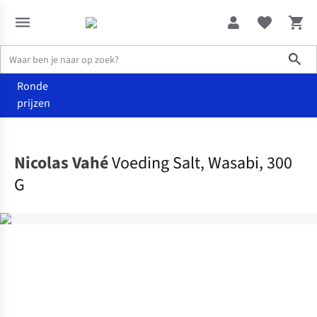
Sho
Ronde
prijzen
Eten
Kruiden
Nicolas Vahé
Voeding Salt, Wasabi, 300
G