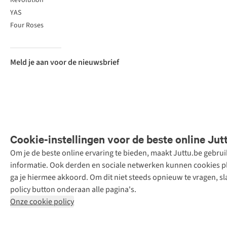
Revolution
YAS
Four Roses
Meld je aan voor de nieuwsbrief
Cookie-instellingen voor de beste online Jut
Om je de beste online ervaring te bieden, maakt Juttu.be gebru
Retail Concepts
informatie. Ook derden en sociale netwerken kunnen cookies pla
N.V.,
ga je hiermee akkoord. Om dit niet steeds opnieuw te vragen, sl
Smallandlaan
policy button onderaan alle pagina's.
9, 2660
Onze cookie policy
Hoboken
+32 (0)3 828