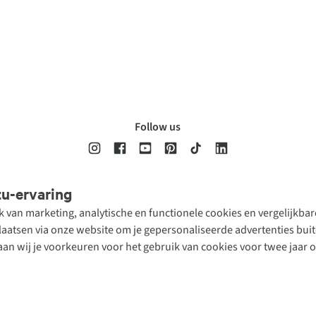
Follow us
tu-ervaring
Disclaimer
Privacy Policy
Algemene voorwaarden
Cookie Policy
ik van marketing, analytische en functionele cookies en vergelijkb
atsen via onze website om je gepersonaliseerde advertenties buite
aan wij je voorkeuren voor het gebruik van cookies voor twee jaar 