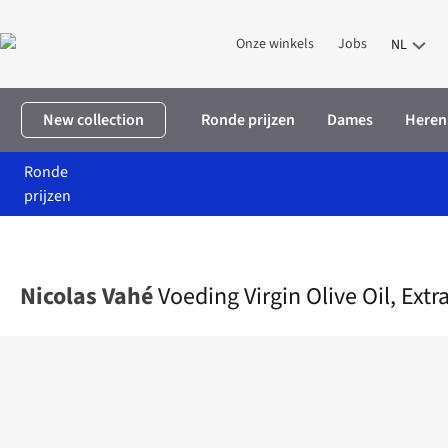
Onze winkels
Jobs
NL
New collection
Ronde prijzen
Dames
Heren
Ronde
prijzen
Home
Food
Eten
Olie en sauzen
Voeding Virgin Olive Oil, Ex
Nicolas Vahé
Voeding Virgin Olive Oil, Extr