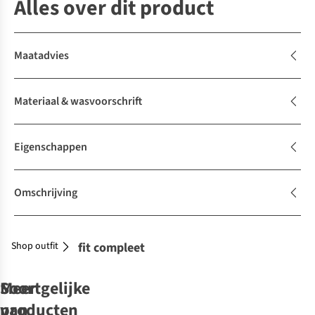
Alles over dit product
Maatadvies
Materiaal & wasvoorschrift
Eigenschappen
Omschrijving
Shop outfit
Maak je outfit compleet
Soortgelijke
Meer
producten
van