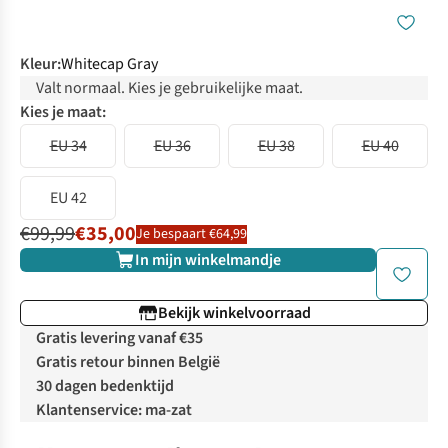
Kleur
:
Whitecap Gray
Valt normaal. Kies je gebruikelijke maat.
Kies je maat:
EU 34
EU 36
EU 38
EU 40
EU 42
€99,99
€35,00
Je bespaart €64,99
In mijn winkelmandje
Bekijk winkelvoorraad
Gratis levering vanaf €35
Gratis retour binnen België
30 dagen bedenktijd
Klantenservice: ma-zat