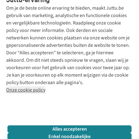
Betalen
Tweedehands - ReJUsed
Om je de beste online ervaring te bieden, maakt Juttu.be
Juttu
10% studentenkorting
Kledingatelier
gebruik van marketing, analytische en functionele cookies
Klarna - achteraf betalen
Personal shopping
Over ons
en vergelijkbare technologieën. Raadpleeg onze cookie
Levering
Merken
Textielbox
Juttu Friends
policy voor meer informatie. Ook derden en sociale
Retourneren
Events / workshops
Inspiratie
netwerken kunnen cookies plaatsen via onze website om je
Nathalie Vleeschouwer
Bestelling herroepen
Werken bij Juttu
gepersonaliseerde advertenties buiten de website te tonen.
Selected dames
Garantie
Meld je aan voor de nieuwsbrief
Onze winkels
Door “Alles accepteren” te selecteren, ga je hiermee
HKLiving
Contact
akkoord. Om dit niet steeds opnieuw te vragen, slaan wij je
De wereld van Juttu
Dickies
Follow us
voorkeuren voor het gebruik van cookies voor twee jaar op.
Verantwoord ondernemen
Sessùn
Je kan je voorkeuren op elk moment wijzigen via de cookie
Toegankelijkheidsverklaring
Strom
policy button onderaan alle pagina's.
O My Bag
Onze cookie policy
Revolution
Disclaimer
Privacy Policy
Algemene voorwaarden
YAS
Cookie Policy
Four Roses
Retail Concepts N.V.,
Smallandlaan 9,
2660 Hoboken
team@juttu.be
+32 (0)3 828 30 15
Alles accepteren
BTW BE 0416.762.280
Enkel noodzakelijke