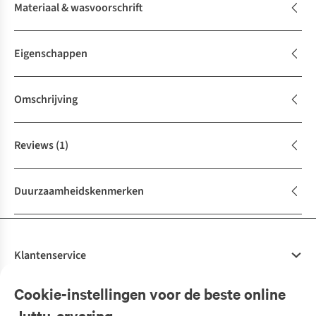
Materiaal & wasvoorschrift
Eigenschappen
Omschrijving
Reviews
(1)
Duurzaamheidskenmerken
Klantenservice
Veelgestelde vragen
Cookie-instellingen voor de beste online
Onze diensten
Bestellen
Juttu-ervaring