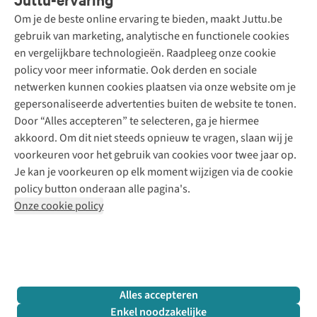
Betalen
Tweedehands - ReJUsed
Om je de beste online ervaring te bieden, maakt Juttu.be
Juttu
10% studentenkorting
Kledingatelier
gebruik van marketing, analytische en functionele cookies
Klarna - achteraf betalen
Personal shopping
Over ons
en vergelijkbare technologieën. Raadpleeg onze cookie
Levering
Merken
Textielbox
Juttu Friends
policy voor meer informatie. Ook derden en sociale
Retourneren
Events / workshops
Inspiratie
netwerken kunnen cookies plaatsen via onze website om je
Nathalie Vleeschouwer
Bestelling herroepen
Werken bij Juttu
gepersonaliseerde advertenties buiten de website te tonen.
Selected dames
Garantie
Meld je aan voor de nieuwsbrief
Onze winkels
Door “Alles accepteren” te selecteren, ga je hiermee
HKLiving
Contact
akkoord. Om dit niet steeds opnieuw te vragen, slaan wij je
De wereld van Juttu
Dickies
Follow us
voorkeuren voor het gebruik van cookies voor twee jaar op.
Verantwoord ondernemen
Sessùn
Je kan je voorkeuren op elk moment wijzigen via de cookie
Toegankelijkheidsverklaring
Strom
policy button onderaan alle pagina's.
O My Bag
Onze cookie policy
Revolution
Disclaimer
Privacy Policy
Algemene voorwaarden
YAS
Cookie Policy
Four Roses
Retail Concepts N.V.,
Smallandlaan 9,
2660 Hoboken
team@juttu.be
+32 (0)3 828 30 15
Alles accepteren
BTW BE 0416.762.280
Enkel noodzakelijke