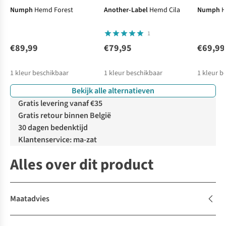
Numph
Hemd Forest
Another-Label
Hemd Cila
Numph
H
1
€89,99
€79,95
€69,99
1
kleur beschikbaar
1
kleur beschikbaar
1
kleur b
Bekijk alle alternatieven
Gratis levering vanaf €35
Gratis retour binnen België
30 dagen bedenktijd
Klantenservice: ma-zat
Alles over dit product
Maatadvies