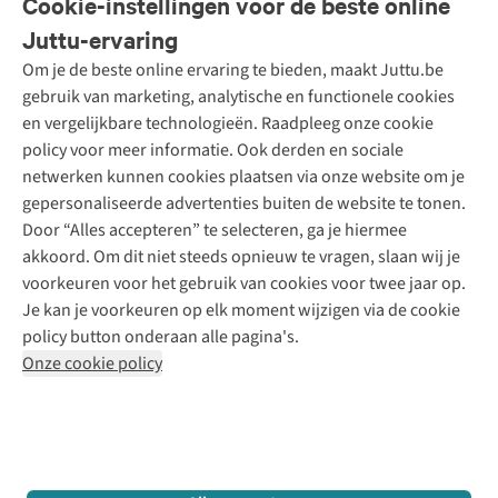
Cookie-instellingen voor de beste online
Onze diensten
Bestellen
Juttu-ervaring
Betalen
Tweedehands - ReJUsed
Om je de beste online ervaring te bieden, maakt Juttu.be
Juttu
10% studentenkorting
Kledingatelier
gebruik van marketing, analytische en functionele cookies
Klarna - achteraf betalen
Personal shopping
Over ons
en vergelijkbare technologieën. Raadpleeg onze cookie
Levering
Merken
Textielbox
Juttu Friends
policy voor meer informatie. Ook derden en sociale
Retourneren
Events / workshops
Inspiratie
netwerken kunnen cookies plaatsen via onze website om je
Nathalie Vleeschouwer
Bestelling herroepen
Werken bij Juttu
gepersonaliseerde advertenties buiten de website te tonen.
Selected dames
Garantie
Meld je aan voor de nieuwsbrief
Onze winkels
Door “Alles accepteren” te selecteren, ga je hiermee
HKLiving
Contact
akkoord. Om dit niet steeds opnieuw te vragen, slaan wij je
De wereld van Juttu
Dickies
Follow us
voorkeuren voor het gebruik van cookies voor twee jaar op.
Verantwoord ondernemen
Sessùn
Je kan je voorkeuren op elk moment wijzigen via de cookie
Toegankelijkheidsverklaring
Strom
policy button onderaan alle pagina's.
O My Bag
Onze cookie policy
Revolution
Disclaimer
Privacy Policy
Algemene voorwaarden
YAS
Cookie Policy
Four Roses
Retail Concepts N.V.,
Smallandlaan 9,
2660 Hoboken
team@juttu.be
+32 (0)3 828 30 15