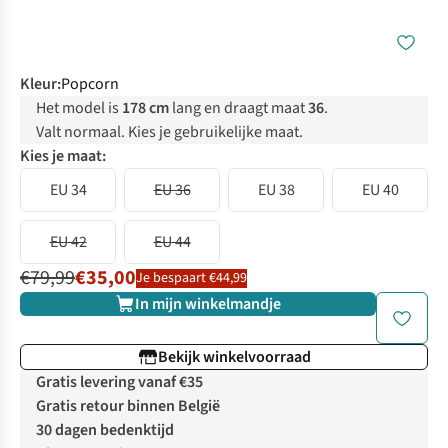
Kleur
:
Popcorn
Het model is
178 cm
lang en draagt maat
36
.
Valt normaal. Kies je gebruikelijke maat.
Kies je maat:
EU 34
EU 36
EU 38
EU 40
EU 42
EU 44
€79,99
€35,00
Je bespaart €44,99
In mijn winkelmandje
Bekijk winkelvoorraad
Gratis levering vanaf €35
Gratis retour binnen België
30 dagen bedenktijd