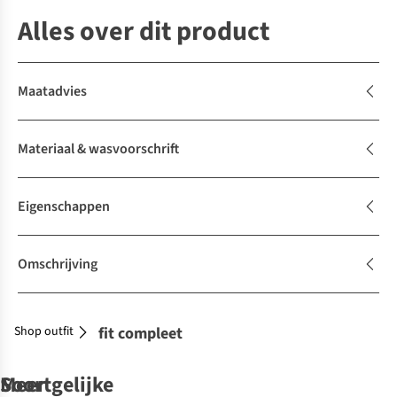
Alles over dit product
Maatadvies
Materiaal & wasvoorschrift
Eigenschappen
Omschrijving
Shop outfit
Maak je outfit compleet
Soortgelijke
Meer