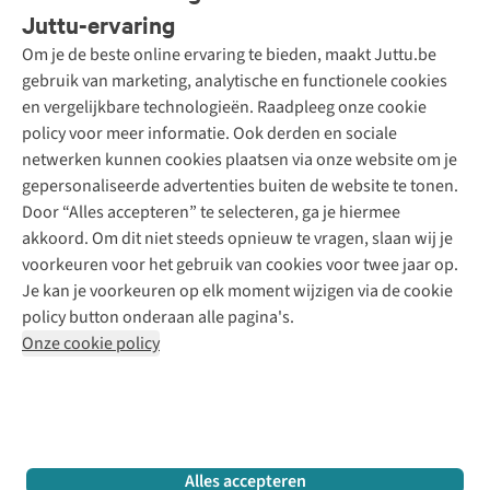
Bestellen
Juttu-ervaring
Betalen
Tweedehands - ReJUsed
Om je de beste online ervaring te bieden, maakt Juttu.be
Juttu
10% studentenkorting
Kledingatelier
gebruik van marketing, analytische en functionele cookies
Klarna - achteraf betalen
Personal shopping
Over ons
en vergelijkbare technologieën. Raadpleeg onze cookie
Levering
Merken
Textielbox
Juttu Friends
policy voor meer informatie. Ook derden en sociale
Retourneren
Events / workshops
Inspiratie
netwerken kunnen cookies plaatsen via onze website om je
Nathalie Vleeschouwer
Bestelling herroepen
Werken bij Juttu
gepersonaliseerde advertenties buiten de website te tonen.
Selected dames
Garantie
Meld je aan voor de nieuwsbrief
Onze winkels
Door “Alles accepteren” te selecteren, ga je hiermee
HKLiving
Contact
akkoord. Om dit niet steeds opnieuw te vragen, slaan wij je
De wereld van Juttu
Dickies
Follow us
voorkeuren voor het gebruik van cookies voor twee jaar op.
Verantwoord ondernemen
Sessùn
Je kan je voorkeuren op elk moment wijzigen via de cookie
Toegankelijkheidsverklaring
Strom
policy button onderaan alle pagina's.
O My Bag
Onze cookie policy
Revolution
Disclaimer
Privacy Policy
Algemene voorwaarden
YAS
Cookie Policy
Four Roses
Retail Concepts N.V.,
Smallandlaan 9,
2660 Hoboken
team@juttu.be
+32 (0)3 828 30 15
Alles accepteren