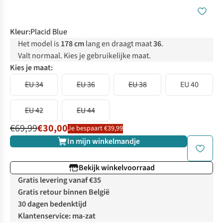
Kleur
:
Placid Blue
Het model is
178 cm
lang en draagt maat
36
.
Valt normaal. Kies je gebruikelijke maat.
Kies je maat:
EU 34
EU 36
EU 38
EU 40
EU 42
EU 44
€69,99
€30,00
Je bespaart €39,99
In mijn winkelmandje
Bekijk winkelvoorraad
Gratis levering vanaf €35
Gratis retour binnen België
30 dagen bedenktijd
Klantenservice: ma-zat