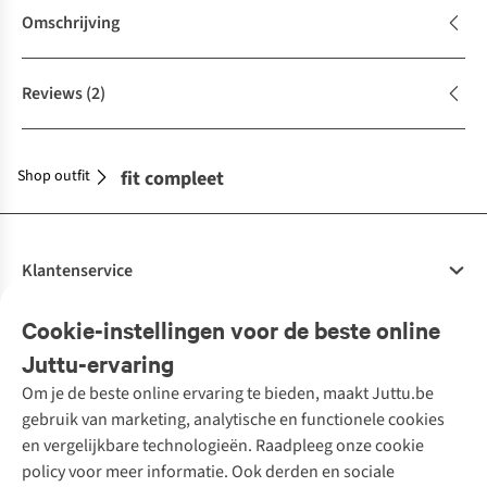
Omschrijving
Reviews
(2)
Shop outfit
Maak je outfit compleet
Klantenservice
Veelgestelde vragen
Cookie-instellingen voor de beste online
Onze diensten
Bestellen
Juttu-ervaring
Betalen
Tweedehands - ReJUsed
Om je de beste online ervaring te bieden, maakt Juttu.be
Juttu
10% studentenkorting
Kledingatelier
gebruik van marketing, analytische en functionele cookies
Klarna - achteraf betalen
Personal shopping
Over ons
en vergelijkbare technologieën. Raadpleeg onze cookie
Levering
Merken
Textielbox
Juttu Friends
policy voor meer informatie. Ook derden en sociale
Retourneren
Events / workshops