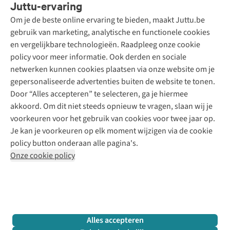
Juttu-ervaring
Betalen
Tweedehands - ReJUsed
Om je de beste online ervaring te bieden, maakt Juttu.be
Juttu
10% studentenkorting
Kledingatelier
gebruik van marketing, analytische en functionele cookies
Klarna - achteraf betalen
Personal shopping
Over ons
en vergelijkbare technologieën. Raadpleeg onze cookie
Levering
Merken
Textielbox
Juttu Friends
policy voor meer informatie. Ook derden en sociale
Retourneren
Events / workshops
Inspiratie
netwerken kunnen cookies plaatsen via onze website om je
Nathalie Vleeschouwer
Bestelling herroepen
Werken bij Juttu
gepersonaliseerde advertenties buiten de website te tonen.
Selected dames
Garantie
Meld je aan voor de nieuwsbrief
Onze winkels
Door “Alles accepteren” te selecteren, ga je hiermee
HKLiving
Contact
akkoord. Om dit niet steeds opnieuw te vragen, slaan wij je
De wereld van Juttu
Dickies
Follow us
voorkeuren voor het gebruik van cookies voor twee jaar op.
Verantwoord ondernemen
Sessùn
Je kan je voorkeuren op elk moment wijzigen via de cookie
Toegankelijkheidsverklaring
Strom
policy button onderaan alle pagina's.
O My Bag
Onze cookie policy
Revolution
Disclaimer
Privacy Policy
Algemene voorwaarden
YAS
Cookie Policy
Four Roses
Retail Concepts N.V.,
Smallandlaan 9,
2660 Hoboken
team@juttu.be
+32 (0)3 828 30 15
Alles accepteren
BTW BE 0416.762.280