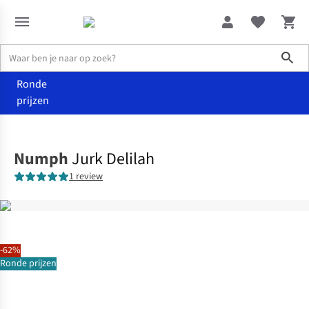
Sho
Ronde
prijzen
Kleding
Jurken
Numph
Jurk Delilah
1 review
-62%
Ronde prijzen