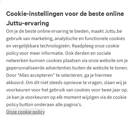
Veelgestelde vragen
Cookie-instellingen voor de beste online
Onze diensten
Bestellen
Juttu-ervaring
Betalen
Tweedehands - ReJUsed
Om je de beste online ervaring te bieden, maakt Juttu.be
Juttu
10% studentenkorting
Kledingatelier
gebruik van marketing, analytische en functionele cookies
Klarna - achteraf betalen
Personal shopping
Over ons
en vergelijkbare technologieën. Raadpleeg onze cookie
Levering
Merken
Textielbox
Juttu Friends
policy voor meer informatie. Ook derden en sociale
Retourneren
Events / workshops
Inspiratie
netwerken kunnen cookies plaatsen via onze website om je
Nathalie Vleeschouwer
Bestelling herroepen
Werken bij Juttu
gepersonaliseerde advertenties buiten de website te tonen.
Selected dames
Garantie
Meld je aan voor de nieuwsbrief
Onze winkels
Door “Alles accepteren” te selecteren, ga je hiermee
HKLiving
Contact
akkoord. Om dit niet steeds opnieuw te vragen, slaan wij je
De wereld van Juttu
Dickies
Follow us
voorkeuren voor het gebruik van cookies voor twee jaar op.
Verantwoord ondernemen
Sessùn
Je kan je voorkeuren op elk moment wijzigen via de cookie
Toegankelijkheidsverklaring
Strom
policy button onderaan alle pagina's.
O My Bag
Onze cookie policy
Revolution
Disclaimer
Privacy Policy
Algemene voorwaarden
YAS
Cookie Policy
Four Roses