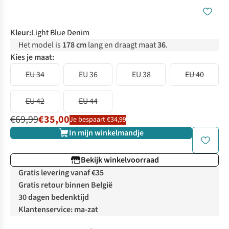
Kleur
:
Light Blue Denim
Het model is
178 cm
lang en draagt maat
36
.
Kies je maat:
EU 34
EU 36
EU 38
EU 40
EU 42
EU 44
€69,99
€35,00
Je bespaart €34,99
In mijn winkelmandje
Bekijk winkelvoorraad
Gratis levering vanaf €35
Gratis retour binnen België
30 dagen bedenktijd
Klantenservice: ma-zat