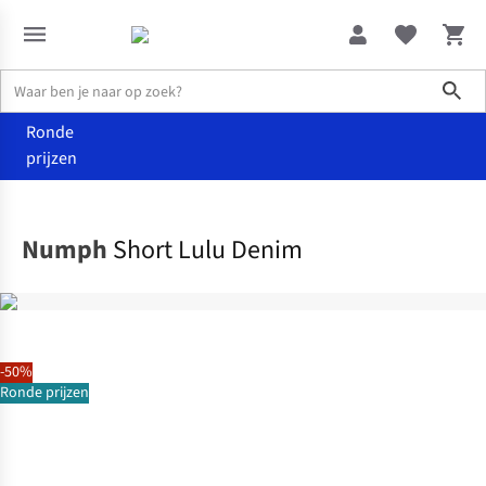
Sho
Ronde
prijzen
Kleding
Shorts
Numph
Short Lulu Denim
-50%
Ronde prijzen