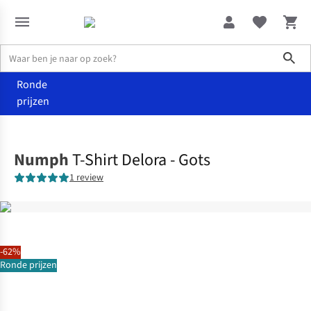
Sho
Ronde
prijzen
Kleding
T-shirts & tops
Numph
T-Shirt Delora - Gots
1 review
-62%
Ronde prijzen