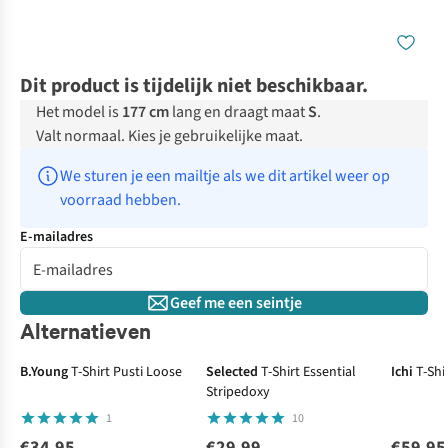
Dit product is tijdelijk niet beschikbaar.
Het model is
177 cm
lang en draagt maat
S
.
Valt normaal. Kies je gebruikelijke maat.
We sturen je een mailtje als we dit artikel weer op 
voorraad hebben.
E-mailadres
Geef me een seintje
Alternatieven
B.Young
T-Shirt Pusti Loose
Selected
T-Shirt Essential
Ichi
T-Shi
Stripedoxy
1
10
€34,95
€29,99
€59,95