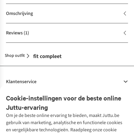
Omschrijving
Reviews
(1)
Shop outfit
Maak je outfit compleet
Klantenservice
Veelgestelde vragen
Cookie-instellingen voor de beste online
Onze diensten
Bestellen
Juttu-ervaring
Betalen
Tweedehands - ReJUsed
Om je de beste online ervaring te bieden, maakt Juttu.be
Juttu
10% studentenkorting
Kledingatelier
gebruik van marketing, analytische en functionele cookies
Klarna - achteraf betalen
Personal shopping
Over ons
en vergelijkbare technologieën. Raadpleeg onze cookie
Levering
Merken
Textielbox