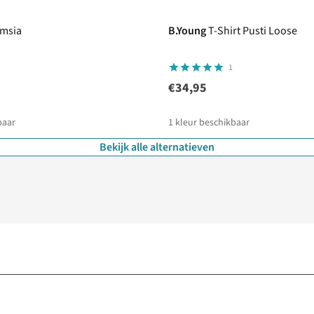
imsia
B.Young
T-Shirt Pusti Loose
1
€34,95
baar
1
kleur beschikbaar
Bekijk alle alternatieven