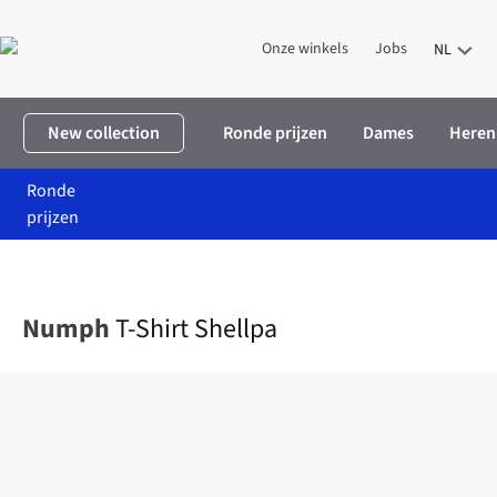
Onze winkels
Jobs
NL
New collection
Ronde prijzen
Dames
Heren
Ronde
prijzen
Home
Dames
Kleding
T-shirts & tops
T-Shirt Shellpa
Numph
T-Shirt Shellpa