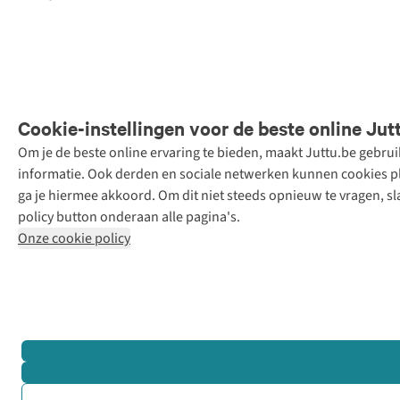
Cookie-instellingen voor de beste online Jut
Om je de beste online ervaring te bieden, maakt Juttu.be gebru
Retail Concepts
informatie. Ook derden en sociale netwerken kunnen cookies pla
N.V.,
ga je hiermee akkoord. Om dit niet steeds opnieuw te vragen, sl
Smallandlaan
policy button onderaan alle pagina's.
9, 2660
Onze cookie policy
Hoboken
+32 (0)3 828
30 15
team@juttu.be
BTW BE
0416.762.280