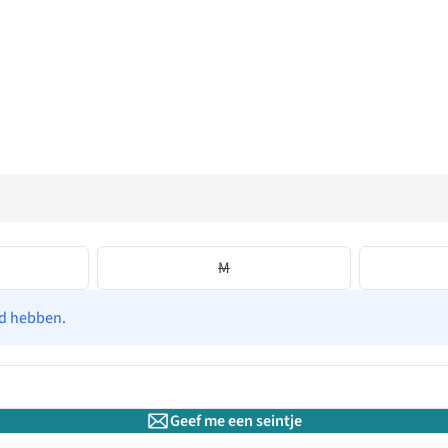
M
ad hebben.
Geef me een seintje