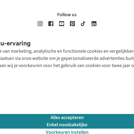
Follow us
tu-ervaring
Disclaimer
Privacy Policy
Algemene voorwaarden
Cookie Policy
ik van marketing, analytische en functionele cookies en vergelijkb
atsen via onze website om je gepersonaliseerde advertenties buite
aan wij je voorkeuren voor het gebruik van cookies voor twee jaar 
Alles accepteren
Enkel noodzakelijke
Voorkeuren instellen