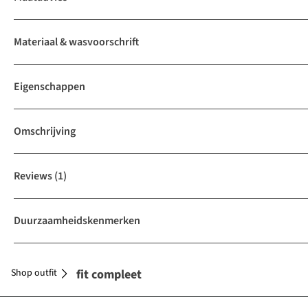
Materiaal & wasvoorschrift
Eigenschappen
Omschrijving
Reviews
(1)
Duurzaamheidskenmerken
Shop outfit
Maak je outfit compleet