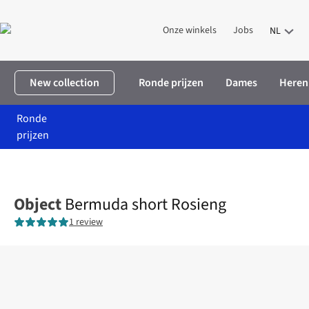
Onze winkels
Jobs
NL
New collection
Ronde prijzen
Dames
Heren
Ronde
prijzen
Home
Dames
Kleding
Shorts
Bermuda short Rosieng
Object
Bermuda short Rosieng
1 review