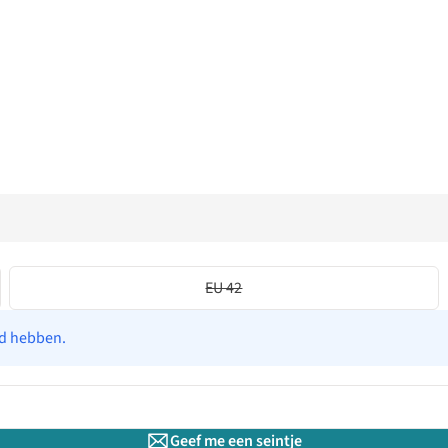
EU 42
ad hebben.
Geef me een seintje