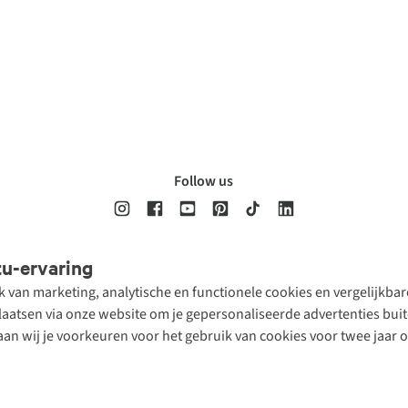
Follow us
tu-ervaring
Disclaimer
Privacy Policy
Algemene voorwaarden
Cookie Policy
ik van marketing, analytische en functionele cookies en vergelijkb
atsen via onze website om je gepersonaliseerde advertenties buite
aan wij je voorkeuren voor het gebruik van cookies voor twee jaar 