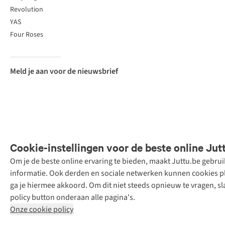
Revolution
YAS
Four Roses
Meld je aan voor de nieuwsbrief
Cookie-instellingen voor de beste online Jut
Om je de beste online ervaring te bieden, maakt Juttu.be gebru
Retail Concepts
informatie. Ook derden en sociale netwerken kunnen cookies pla
N.V.,
ga je hiermee akkoord. Om dit niet steeds opnieuw te vragen, sl
Smallandlaan
policy button onderaan alle pagina's.
9, 2660
Onze cookie policy
Hoboken