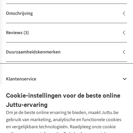
Omschrijving
Reviews
(3)
Duurzaamheidskenmerken
Klantenservice
Veelgestelde vragen
Cookie-instellingen voor de beste online
Onze diensten
Bestellen
Juttu-ervaring
Betalen
Tweedehands - ReJUsed
Om je de beste online ervaring te bieden, maakt Juttu.be
Juttu
10% studentenkorting
Kledingatelier
gebruik van marketing, analytische en functionele cookies
Klarna - achteraf betalen
Personal shopping
Over ons
en vergelijkbare technologieën. Raadpleeg onze cookie
Levering
Merken
Textielbox
Juttu Friends