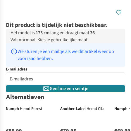
Dit product is tijdelijk niet beschikbaar.
Het model is
175 cm
lang en draagt maat
36
.
Valt normaal. Kies je gebruikelijke maat.
We sturen je een mailtje als we dit artikel weer op 
voorraad hebben.
E-mailadres
Geef me een seintje
Alternatieven
Numph
Hemd Forest
Another-Label
Hemd Cila
Numph
H
€89,99
€79,95
€69,99