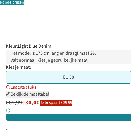
Ronde prijzen
Kleur
:
Light Blue Denim
Het model is
175 cm
lang en draagt maat
36
.
Valt normaal. Kies je gebruikelijke maat.
Kies je maat:
EU 38
Laatste stuks
Bekijk de maattabel
€69,99
€30,00
Je bespaart €39,99