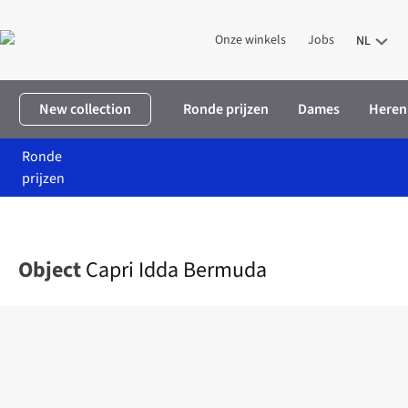
Onze winkels
Jobs
NL
New collection
Ronde prijzen
Dames
Heren
Ronde
prijzen
Home
Dames
Kleding
Broeken
Capri Idda Bermuda
Object
Capri Idda Bermuda