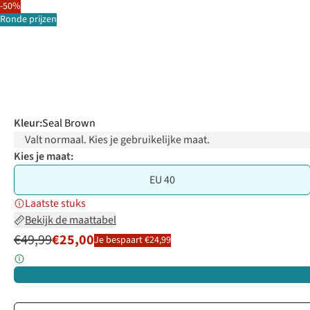
-50%
Ronde prijzen
Kleur
:
Seal Brown
Valt normaal. Kies je gebruikelijke maat.
Kies je maat:
EU 40
Laatste stuks
Bekijk de maattabel
€49,99
€25,00
Je bespaart €24,99