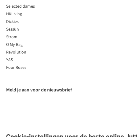
Selected dames
HKLiving
Dickies
Sessùn
Strom
O My Bag
Revolution
YAS
Four Roses
Meld je aan voor de nieuwsbrief
Cookie-instellingen voor de beste online Jut