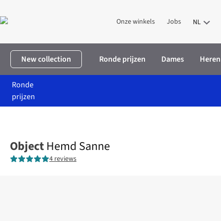
Onze winkels
Jobs
NL
New collection
Ronde prijzen
Dames
Heren
Ronde
prijzen
Home
Dames
Kleding
Hemden & blouses
Hemd Sanne
Object
Hemd Sanne
4 reviews