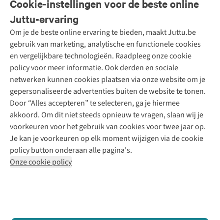
Cookie-instellingen voor de beste online
Onze diensten
Bestellen
Juttu-ervaring
Betalen
Tweedehands - ReJUsed
Om je de beste online ervaring te bieden, maakt Juttu.be
Juttu
10% studentenkorting
Kledingatelier
gebruik van marketing, analytische en functionele cookies
Klarna - achteraf betalen
Personal shopping
Over ons
en vergelijkbare technologieën. Raadpleeg onze cookie
Levering
Merken
Textielbox
Juttu Friends
policy voor meer informatie. Ook derden en sociale
Retourneren
Events / workshops
Inspiratie
netwerken kunnen cookies plaatsen via onze website om je
Nathalie Vleeschouwer
Bestelling herroepen
Werken bij Juttu
gepersonaliseerde advertenties buiten de website te tonen.
Selected dames
Garantie
Meld je aan voor de nieuwsbrief
Onze winkels
Door “Alles accepteren” te selecteren, ga je hiermee
HKLiving
Contact
akkoord. Om dit niet steeds opnieuw te vragen, slaan wij je
De wereld van Juttu
Dickies
Follow us
voorkeuren voor het gebruik van cookies voor twee jaar op.
Verantwoord ondernemen
Sessùn
Je kan je voorkeuren op elk moment wijzigen via de cookie
Toegankelijkheidsverklaring
Strom
policy button onderaan alle pagina's.
O My Bag
Onze cookie policy
Revolution
Disclaimer
Privacy Policy
Algemene voorwaarden
YAS
Cookie Policy
Four Roses
Retail Concepts N.V.,
Smallandlaan 9,
2660 Hoboken