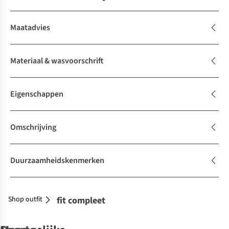
Maatadvies
Materiaal & wasvoorschrift
Eigenschappen
Omschrijving
Duurzaamheidskenmerken
Shop outfit
Maak je outfit compleet