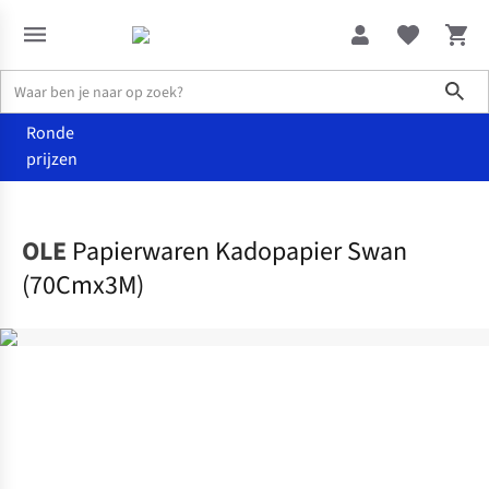
Sho
Ronde
prijzen
Home
Home & deco
OLE
Papierwaren Kadopapier Swan
(70Cmx3M)