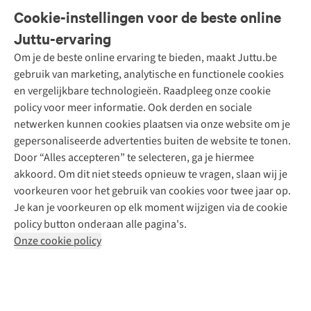
Veelgestelde vragen
Cookie-instellingen voor de beste online
Onze diensten
Bestellen
Juttu-ervaring
Betalen
Tweedehands - ReJUsed
Om je de beste online ervaring te bieden, maakt Juttu.be
Juttu
10% studentenkorting
Kledingatelier
gebruik van marketing, analytische en functionele cookies
Klarna - achteraf betalen
Personal shopping
Over ons
en vergelijkbare technologieën. Raadpleeg onze cookie
Levering
Merken
Textielbox
Juttu Friends
policy voor meer informatie. Ook derden en sociale
Retourneren
Events / workshops
Inspiratie
netwerken kunnen cookies plaatsen via onze website om je
Nathalie Vleeschouwer
Bestelling herroepen
Werken bij Juttu
gepersonaliseerde advertenties buiten de website te tonen.
Selected dames
Garantie
Meld je aan voor de nieuwsbrief
Onze winkels
Door “Alles accepteren” te selecteren, ga je hiermee
HKLiving
Contact
akkoord. Om dit niet steeds opnieuw te vragen, slaan wij je
De wereld van Juttu
Dickies
Follow us
voorkeuren voor het gebruik van cookies voor twee jaar op.
Verantwoord ondernemen
Sessùn
Je kan je voorkeuren op elk moment wijzigen via de cookie
Toegankelijkheidsverklaring
Strom
policy button onderaan alle pagina's.
O My Bag
Onze cookie policy
Revolution
Disclaimer
Privacy Policy
Algemene voorwaarden
YAS
Cookie Policy
Four Roses
Retail Concepts N.V.,
Smallandlaan 9,
2660 Hoboken