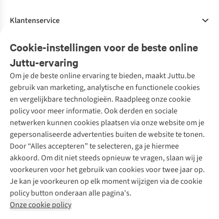
Klantenservice
Veelgestelde vragen
Cookie-instellingen voor de beste online
Onze diensten
Bestellen
Juttu-ervaring
Betalen
Tweedehands - ReJUsed
Om je de beste online ervaring te bieden, maakt Juttu.be
Juttu
10% studentenkorting
Kledingatelier
gebruik van marketing, analytische en functionele cookies
Klarna - achteraf betalen
Personal shopping
Over ons
en vergelijkbare technologieën. Raadpleeg onze cookie
Levering
Merken
Textielbox
Juttu Friends
policy voor meer informatie. Ook derden en sociale
Retourneren
Events / workshops
Inspiratie
netwerken kunnen cookies plaatsen via onze website om je
Nathalie Vleeschouwer
Bestelling herroepen
Werken bij Juttu
gepersonaliseerde advertenties buiten de website te tonen.
Selected dames
Garantie
Meld je aan voor de nieuwsbrief
Onze winkels
Door “Alles accepteren” te selecteren, ga je hiermee
HKLiving
Contact
akkoord. Om dit niet steeds opnieuw te vragen, slaan wij je
De wereld van Juttu
Dickies
Follow us
voorkeuren voor het gebruik van cookies voor twee jaar op.
Verantwoord ondernemen
Sessùn
Je kan je voorkeuren op elk moment wijzigen via de cookie
Toegankelijkheidsverklaring
Strom
policy button onderaan alle pagina's.
O My Bag
Onze cookie policy
Revolution
Disclaimer
Privacy Policy
Algemene voorwaarden