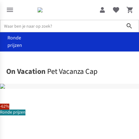
Sho
Ronde
prijzen
Accessoires
Petten
On Vacation
Pet Vacanza Cap
-62%
Ronde prijzen