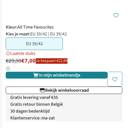
Kleur
:
All Time Favourites
Kies je maat:
EU 39/42 | EU 39/42
EU 39/42
Laatste stuks
€29,99
€7,00
Je bespaart €22,99
In mijn winkelmandje
Bekijk winkelvoorraad
Gratis levering vanaf €35
Gratis retour binnen België
30 dagen bedenktijd
Klantenservice: ma-zat