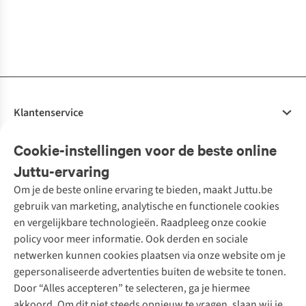
Size 40-45
1
kleur
1
kleur
1
kleur
1
kleur
1
kleur
1
kleur
beschikbaar
beschikbaar
beschikbaar
beschikbaar
beschikbaar
beschikbaar
Klantenservice
Veelgestelde vragen
Cookie-instellingen voor de beste online
Onze diensten
Bestellen
Juttu-ervaring
Betalen
Tweedehands - ReJUsed
Om je de beste online ervaring te bieden, maakt Juttu.be
Juttu
10% studentenkorting
Kledingatelier
gebruik van marketing, analytische en functionele cookies
Klarna - achteraf betalen
Personal shopping
Over ons
en vergelijkbare technologieën. Raadpleeg onze cookie
Levering
Merken
Textielbox
Juttu Friends
policy voor meer informatie. Ook derden en sociale
Retourneren
Events / workshops
Inspiratie
netwerken kunnen cookies plaatsen via onze website om je
Nathalie Vleeschouwer
Bestelling herroepen
Werken bij Juttu
gepersonaliseerde advertenties buiten de website te tonen.
Selected dames
Garantie
Meld je aan voor de nieuwsbrief
Onze winkels
Door “Alles accepteren” te selecteren, ga je hiermee
HKLiving
Contact
akkoord. Om dit niet steeds opnieuw te vragen, slaan wij je
De wereld van Juttu