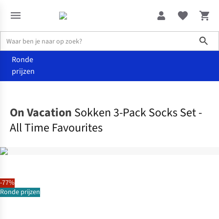
Sho
Ronde
prijzen
Accessoires
Sokken
On Vacation
Sokken 3-Pack Socks Set -
All Time Favourites
-77%
Ronde prijzen