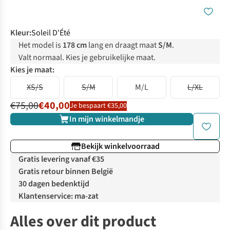
Kleur
:
Soleil D'Été
Het model is
178 cm
lang en draagt maat
S/M
.
Valt normaal. Kies je gebruikelijke maat.
Kies je maat:
XS/S
S/M
M/L
L/XL
€75,00
€40,00
Je bespaart €35,00
In mijn winkelmandje
Bekijk winkelvoorraad
Gratis levering vanaf €35
Gratis retour binnen België
30 dagen bedenktijd
Klantenservice: ma-zat
Alles over dit product